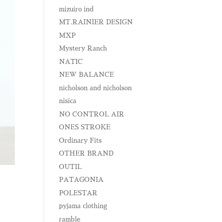
mizuiro ind
MT.RAINIER DESIGN
MXP
Mystery Ranch
NATIC
NEW BALANCE
nicholson and nicholson
nisica
NO CONTROL AIR
ONES STROKE
Ordinary Fits
OTHER BRAND
OUTIL
PATAGONIA
POLESTAR
pyjama clothing
ramble