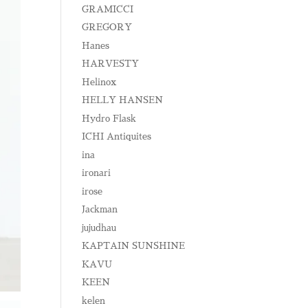
GRAMICCI
GREGORY
Hanes
HARVESTY
Helinox
HELLY HANSEN
Hydro Flask
ICHI Antiquites
ina
ironari
irose
Jackman
jujudhau
KAPTAIN SUNSHINE
KAVU
KEEN
kelen