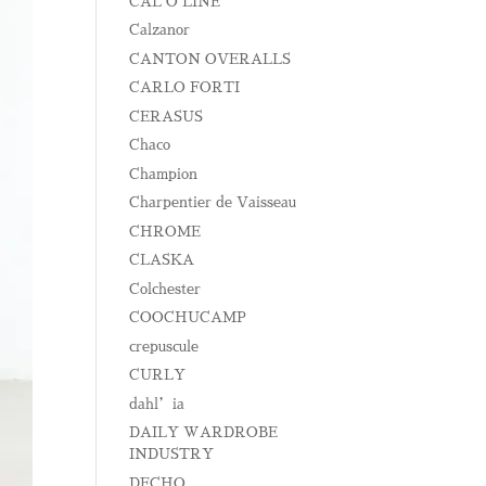
CAL O LINE
Calzanor
CANTON OVERALLS
CARLO FORTI
CERASUS
Chaco
Champion
Charpentier de Vaisseau
CHROME
CLASKA
Colchester
COOCHUCAMP
crepuscule
CURLY
dahl’ia
DAILY WARDROBE
INDUSTRY
DECHO