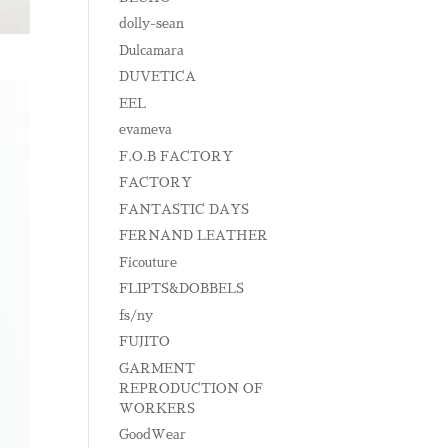
dolly-sean
Dulcamara
DUVETICA
EEL
evameva
F.O.B FACTORY
FACTORY
FANTASTIC DAYS
FERNAND LEATHER
Ficouture
FLIPTS&DOBBELS
fs/ny
FUJITO
GARMENT
REPRODUCTION OF
WORKERS
GoodWear