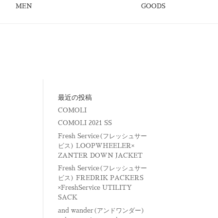
MEN
GOODS
最近の投稿
COMOLI
COMOLI 2021 SS
Fresh Service(フレッシュサー
ビス) LOOPWHEELER×
ZANTER DOWN JACKET
Fresh Service(フレッシュサー
ビス) FREDRIK PACKERS
×FreshService UTILITY
SACK
and wander(アンドワンダー)