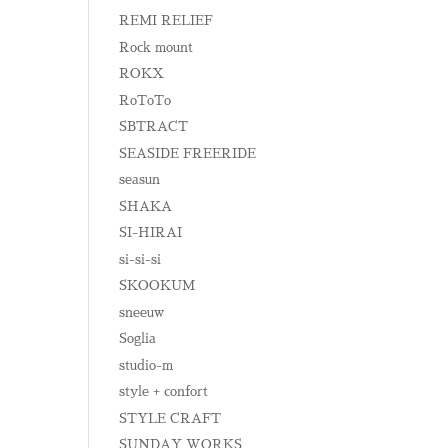
REMI RELIEF
Rock mount
ROKX
RoToTo
SBTRACT
SEASIDE FREERIDE
seasun
SHAKA
SI-HIRAI
si-si-si
SKOOKUM
sneeuw
Soglia
studio-m
style + confort
STYLE CRAFT
SUNDAY WORKS