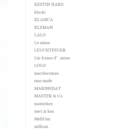
KESTIN HARE
kha:ki
KLASICA
KLEMAN
LALO
Le minor
LEUCHTFEUER
Lin france d’antan
LOLO
maccheronian
mao made
MARINEDAY
MASTER & Co.
masterkey
meri ja kuu
MidiUmi
millican