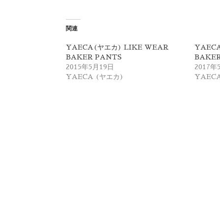
ッ
c
ク
e
し
b
て
o
T
o
関連
w
k
i
で
t
共
YAECA(ヤエカ) LIKE WEAR
YAECA
t
有
BAKER PANTS
BAKER
e
す
r
る
2015年5月19日
2017年
で
に
YAECA (ヤエカ)
YAEC
共
は
有
ク
(
リ
新
ッ
し
ク
い
し
ウ
て
ィ
く
ン
だ
ド
さ
ウ
い
で
(
開
新
き
し
ま
い
す
ウ
)
ィ
ン
ド
ウ
で
開
き