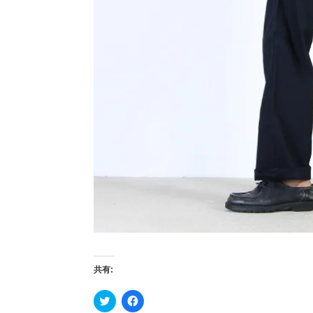
共有:
ク
F
リ
a