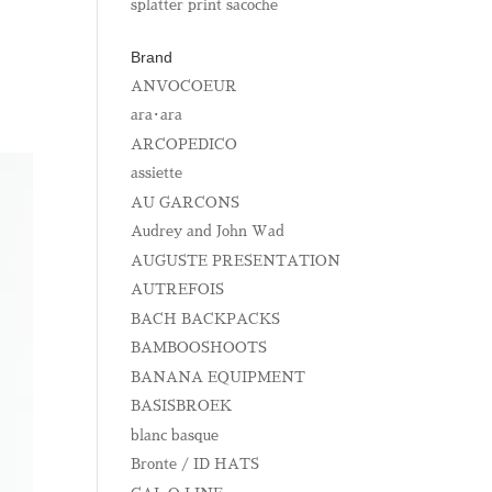
splatter print sacoche
Brand
ANVOCOEUR
ara･ara
ARCOPEDICO
assiette
AU GARCONS
Audrey and John Wad
AUGUSTE PRESENTATION
AUTREFOIS
BACH BACKPACKS
BAMBOOSHOOTS
BANANA EQUIPMENT
BASISBROEK
blanc basque
Bronte / ID HATS