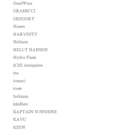
GoodWear
GRAMICCI
GREGORY
Hanes
HARVESTY
Helinox
HELLY HANSEN
Hydro Flask
ICHI Antiquites
ina
ironari
irose
Jackman
jujudhau
KAPTAIN SUNSHINE
KAVU
KEEN