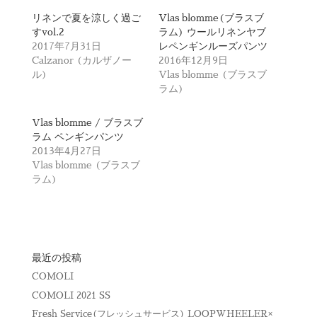
w
k
i
で
t
共
リネンで夏を涼しく過ご
Vlas blomme(ブラスブ
t
有
すvol.2
ラム) ウールリネンヤブ
e
す
r
る
2017年7月31日
レペンギンルーズパンツ
で
に
Calzanor (カルザノー
2016年12月9日
共
は
有
ク
ル)
Vlas blomme (ブラスブ
(
リ
ラム)
新
ッ
し
ク
い
し
ウ
て
Vlas blomme / ブラスブ
ィ
く
ラム ペンギンパンツ
ン
だ
ド
さ
2013年4月27日
ウ
い
で
(
Vlas blomme (ブラスブ
開
新
ラム)
き
し
ま
い
す
ウ
)
ィ
ン
ド
ウ
で
開
最近の投稿
き
ま
COMOLI
す
)
COMOLI 2021 SS
Fresh Service(フレッシュサービス) LOOPWHEELER×