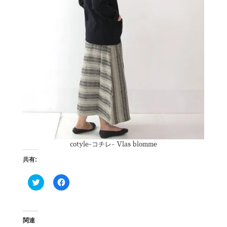
cotyle-コチレ- Vlas blomme
共有:
ク
F
リ
a
ッ
c
ク
e
し
b
て
o
T
o
関連