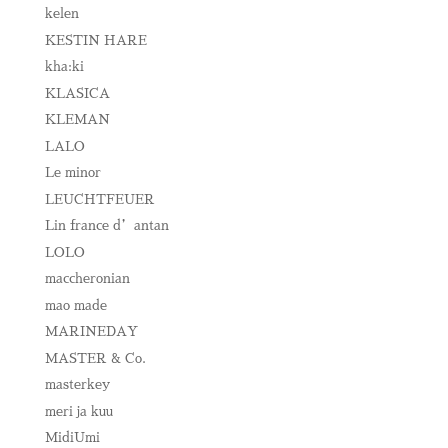
kelen
KESTIN HARE
kha:ki
KLASICA
KLEMAN
LALO
Le minor
LEUCHTFEUER
Lin france d’antan
LOLO
maccheronian
mao made
MARINEDAY
MASTER & Co.
masterkey
meri ja kuu
MidiUmi