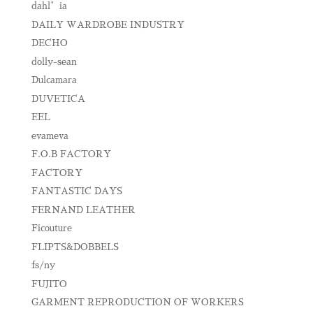
dahl’ia
DAILY WARDROBE INDUSTRY
DECHO
dolly-sean
Dulcamara
DUVETICA
EEL
evameva
F.O.B FACTORY
FACTORY
FANTASTIC DAYS
FERNAND LEATHER
Ficouture
FLIPTS&DOBBELS
fs/ny
FUJITO
GARMENT REPRODUCTION OF WORKERS