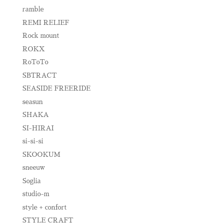
ramble
REMI RELIEF
Rock mount
ROKX
RoToTo
SBTRACT
SEASIDE FREERIDE
seasun
SHAKA
SI-HIRAI
si-si-si
SKOOKUM
sneeuw
Soglia
studio-m
style + confort
STYLE CRAFT