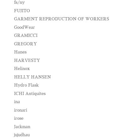
fs/ny
FUJITO
GARMENT REPRODUCTION OF WORKERS
GoodWear
GRAMICCI
GREGORY
Hanes
HARVESTY
Helinox
HELLY HANSEN
Hydro Flask
ICHI Antiquites
ina
ironari
irose
Jackman
jujudhau