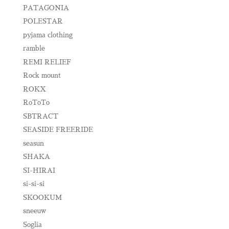
PATAGONIA
POLESTAR
pyjama clothing
ramble
REMI RELIEF
Rock mount
ROKX
RoToTo
SBTRACT
SEASIDE FREERIDE
seasun
SHAKA
SI-HIRAI
si-si-si
SKOOKUM
sneeuw
Soglia