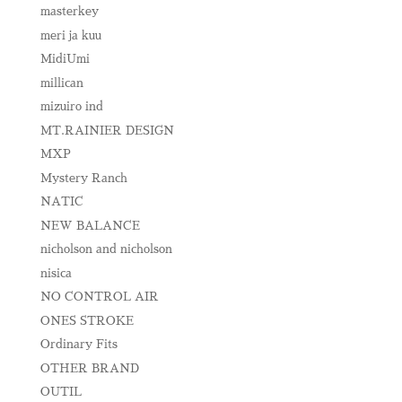
masterkey
meri ja kuu
MidiUmi
millican
mizuiro ind
MT.RAINIER DESIGN
MXP
Mystery Ranch
NATIC
NEW BALANCE
nicholson and nicholson
nisica
NO CONTROL AIR
ONES STROKE
Ordinary Fits
OTHER BRAND
OUTIL