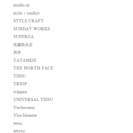
studio-m
style + confort
STYLE CRAFT
SUNDAY WORKS
SUPERGA
佐藤防水店
所作
TATAMIZE
THE NORTH FACE
TISSU
TRIOP
trippen
UNIVERSAL TISSU
Veritecoeur
Vlas blomme
weac.
whyto