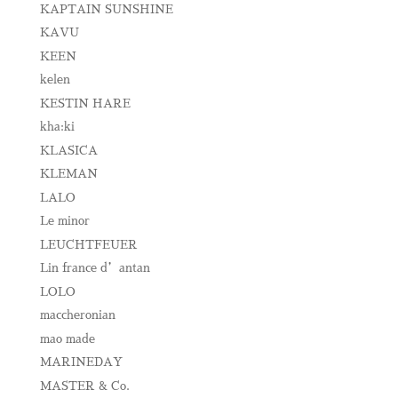
KAPTAIN SUNSHINE
KAVU
KEEN
kelen
KESTIN HARE
kha:ki
KLASICA
KLEMAN
LALO
Le minor
LEUCHTFEUER
Lin france d’antan
LOLO
maccheronian
mao made
MARINEDAY
MASTER & Co.