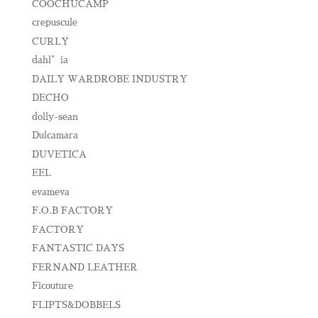
COOCHUCAMP
crepuscule
CURLY
dahl’ia
DAILY WARDROBE INDUSTRY
DECHO
dolly-sean
Dulcamara
DUVETICA
EEL
evameva
F.O.B FACTORY
FACTORY
FANTASTIC DAYS
FERNAND LEATHER
Ficouture
FLIPTS&DOBBELS