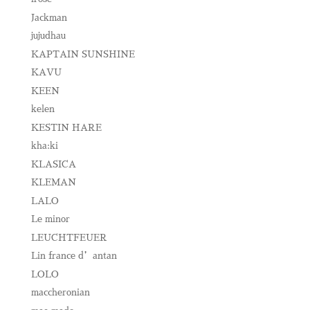
Jackman
jujudhau
KAPTAIN SUNSHINE
KAVU
KEEN
kelen
KESTIN HARE
kha:ki
KLASICA
KLEMAN
LALO
Le minor
LEUCHTFEUER
Lin france d’antan
LOLO
maccheronian