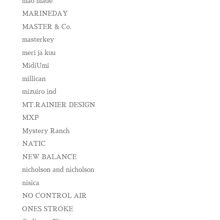
mao made
MARINEDAY
MASTER & Co.
masterkey
meri ja kuu
MidiUmi
millican
mizuiro ind
MT.RAINIER DESIGN
MXP
Mystery Ranch
NATIC
NEW BALANCE
nicholson and nicholson
nisica
NO CONTROL AIR
ONES STROKE