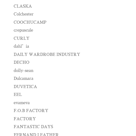
CLASKA
Colchester
COOCHUCAMP
crepuscule
CURLY
dahl’ia
DAILY WARDROBE INDUSTRY
DECHO
dolly-sean
Dulcamara
DUVETICA
EEL
evameva
F.O.B FACTORY
FACTORY
FANTASTIC DAYS
FERNAND LEATHER