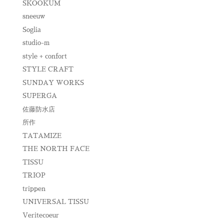
SKOOKUM
sneeuw
Soglia
studio-m
style + confort
STYLE CRAFT
SUNDAY WORKS
SUPERGA
佐藤防水店
所作
TATAMIZE
THE NORTH FACE
TISSU
TRIOP
trippen
UNIVERSAL TISSU
Veritecoeur