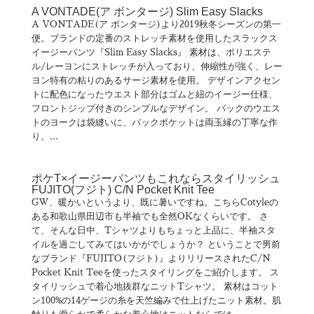
A VONTADE(ア ボンタージ) Slim Easy Slacks
A VONTADE(ア ボンタージ)より2019秋冬シーズンの第一
便。ブランドの定番のストレッチ素材を使用したスラックス
イージーパンツ『Slim Easy Slacks』 素材は、ポリエステ
ル/レーヨンにストレッチが入っており、伸縮性が強く、レー
ヨン特有の粘りのあるサージ素材を使用。 デザインアクセン
トに配色になったウエスト部分はゴムと紐のイージー仕様、
フロントジップ付きのシンプルなデザイン。 バックのウエス
トのヨークは袋縫いに、バックポケットは両玉縁の丁寧な作
り。...
ポケT×イージーパンツもこれならスタイリッシュ
FUJITO(フジト) C/N Pocket Knit Tee
GW、暖かいというより、既に暑いですね。こちらCotyleの
ある和歌山県田辺市も半袖でも全然OKなくらいです。 さ
て、そんな日中、Tシャツよりもちょっと上品に、半袖スタ
イルを過ごしてみてはいかがでしょうか？ ということで男前
なブランド『FUJITO(フジト)』よりリリースされたC/N
Pocket Knit Teeを使ったスタイリングをご紹介します。 ス
タイリッシュで着心地抜群なニットTシャツ。 素材はコット
ン100%の14ゲージの糸を天竺編みで仕上げたニット素材。肌