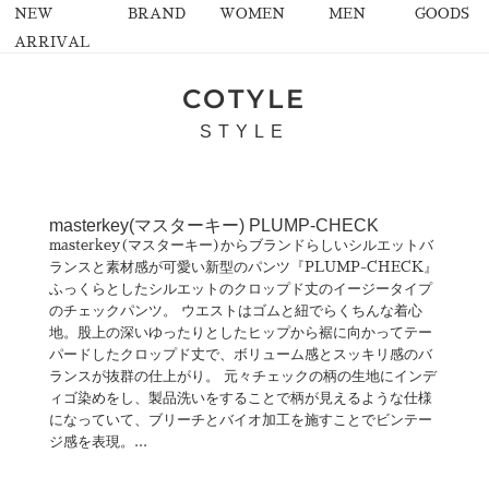
NEW
BRAND
WOMEN
MEN
GOODS
ARRIVAL
COTYLE
STYLE
masterkey(マスターキー) PLUMP-CHECK
masterkey(マスターキー)からブランドらしいシルエットバ
ランスと素材感が可愛い新型のパンツ『PLUMP-CHECK』
ふっくらとしたシルエットのクロップド丈のイージータイプ
のチェックパンツ。 ウエストはゴムと紐でらくちんな着心
地。股上の深いゆったりとしたヒップから裾に向かってテー
パードしたクロップド丈で、ボリューム感とスッキリ感のバ
ランスが抜群の仕上がり。 元々チェックの柄の生地にインデ
ィゴ染めをし、製品洗いをすることで柄が見えるような仕様
になっていて、ブリーチとバイオ加工を施すことでビンテー
ジ感を表現。...