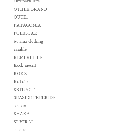
Ordinary Fits
OTHER BRAND
OUTIL
PATAGONIA
POLESTAR
pyjama clothing
ramble
REMI RELIEF
Rock mount
ROKX
RoToTo
SBTRACT
SEASIDE FREERIDE
seasun
SHAKA
SI-HIRAI
si-si-si