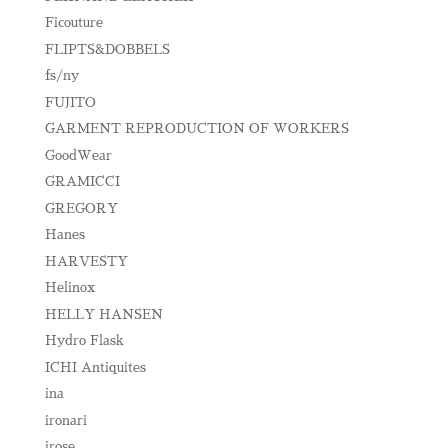
Ficouture
FLIPTS&DOBBELS
fs/ny
FUJITO
GARMENT REPRODUCTION OF WORKERS
GoodWear
GRAMICCI
GREGORY
Hanes
HARVESTY
Helinox
HELLY HANSEN
Hydro Flask
ICHI Antiquites
ina
ironari
irose