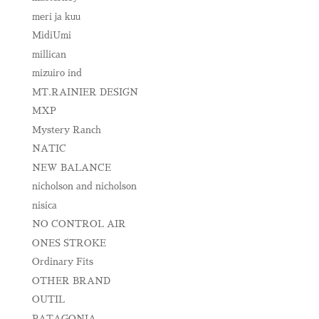
meri ja kuu
MidiUmi
millican
mizuiro ind
MT.RAINIER DESIGN
MXP
Mystery Ranch
NATIC
NEW BALANCE
nicholson and nicholson
nisica
NO CONTROL AIR
ONES STROKE
Ordinary Fits
OTHER BRAND
OUTIL
PATAGONIA