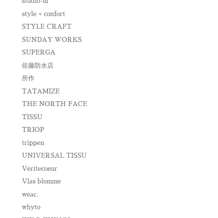
studio-m
style + confort
STYLE CRAFT
SUNDAY WORKS
SUPERGA
佐藤防水店
所作
TATAMIZE
THE NORTH FACE
TISSU
TRIOP
trippen
UNIVERSAL TISSU
Veritecoeur
Vlas blomme
weac.
whyto