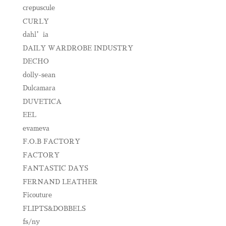
crepuscule
CURLY
dahl’ia
DAILY WARDROBE INDUSTRY
DECHO
dolly-sean
Dulcamara
DUVETICA
EEL
evameva
F.O.B FACTORY
FACTORY
FANTASTIC DAYS
FERNAND LEATHER
Ficouture
FLIPTS&DOBBELS
fs/ny