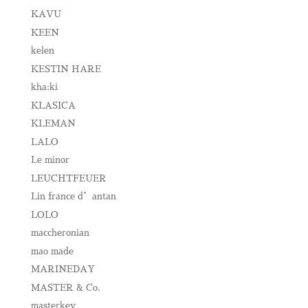
KAVU
KEEN
kelen
KESTIN HARE
kha:ki
KLASICA
KLEMAN
LALO
Le minor
LEUCHTFEUER
Lin france d’antan
LOLO
maccheronian
mao made
MARINEDAY
MASTER & Co.
masterkey