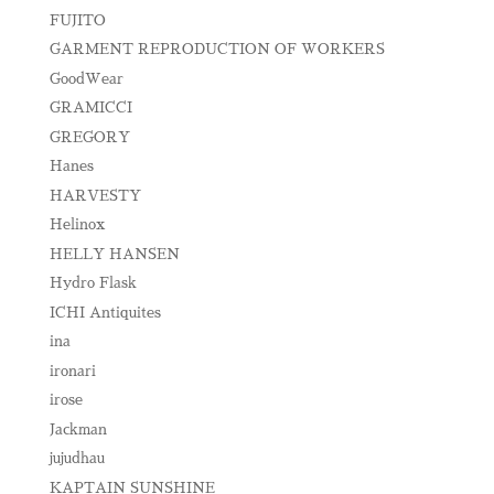
FUJITO
GARMENT REPRODUCTION OF WORKERS
GoodWear
GRAMICCI
GREGORY
Hanes
HARVESTY
Helinox
HELLY HANSEN
Hydro Flask
ICHI Antiquites
ina
ironari
irose
Jackman
jujudhau
KAPTAIN SUNSHINE