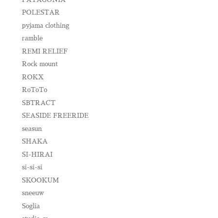
POLESTAR
pyjama clothing
ramble
REMI RELIEF
Rock mount
ROKX
RoToTo
SBTRACT
SEASIDE FREERIDE
seasun
SHAKA
SI-HIRAI
si-si-si
SKOOKUM
sneeuw
Soglia