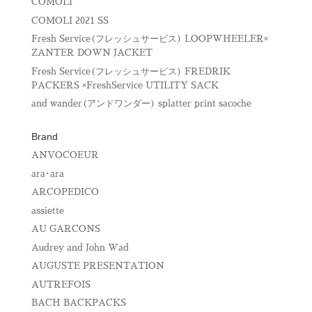
COMOLI
COMOLI 2021 SS
Fresh Service(フレッシュサービス) LOOPWHEELER×
ZANTER DOWN JACKET
Fresh Service(フレッシュサービス) FREDRIK
PACKERS ×FreshService UTILITY SACK
and wander(アンドワンダー) splatter print sacoche
Brand
ANVOCOEUR
ara･ara
ARCOPEDICO
assiette
AU GARCONS
Audrey and John Wad
AUGUSTE PRESENTATION
AUTREFOIS
BACH BACKPACKS