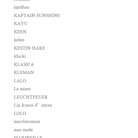
jujudhau
KAPTAIN SUNSHINE
KAVU
KEEN
kelen
KESTIN HARE
kha:ki
KLASICA
KLEMAN
LALO
Le minor
LEUCHTFEUER
Lin france d’antan
LOLO
maccheronian
mao made
MARINEDAY