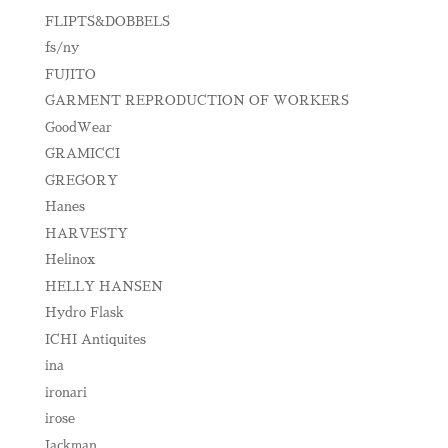
FLIPTS&DOBBELS
fs/ny
FUJITO
GARMENT REPRODUCTION OF WORKERS
GoodWear
GRAMICCI
GREGORY
Hanes
HARVESTY
Helinox
HELLY HANSEN
Hydro Flask
ICHI Antiquites
ina
ironari
irose
Jackman