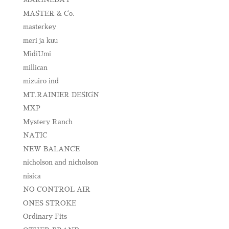
MASTER & Co.
masterkey
meri ja kuu
MidiUmi
millican
mizuiro ind
MT.RAINIER DESIGN
MXP
Mystery Ranch
NATIC
NEW BALANCE
nicholson and nicholson
nisica
NO CONTROL AIR
ONES STROKE
Ordinary Fits