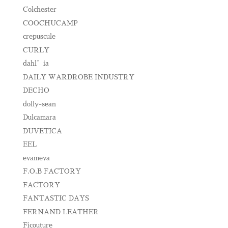
Colchester
COOCHUCAMP
crepuscule
CURLY
dahl’ia
DAILY WARDROBE INDUSTRY
DECHO
dolly-sean
Dulcamara
DUVETICA
EEL
evameva
F.O.B FACTORY
FACTORY
FANTASTIC DAYS
FERNAND LEATHER
Ficouture