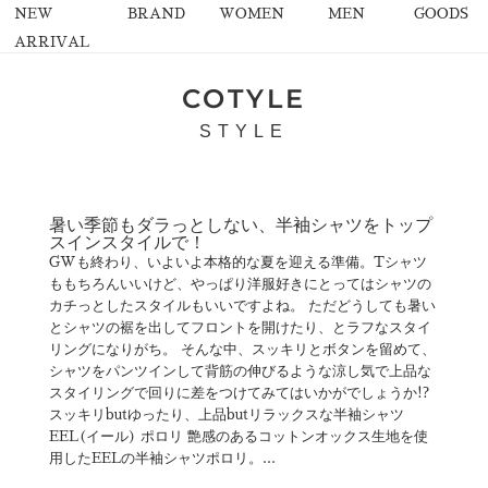
NEW
BRAND
WOMEN
MEN
GOODS
ARRIVAL
COTYLE
STYLE
暑い季節もダラっとしない、半袖シャツをトップ
スインスタイルで！
GWも終わり、いよいよ本格的な夏を迎える準備。Tシャツ
ももちろんいいけど、やっぱり洋服好きにとってはシャツの
カチっとしたスタイルもいいですよね。 ただどうしても暑い
とシャツの裾を出してフロントを開けたり、とラフなスタイ
リングになりがち。 そんな中、スッキリとボタンを留めて、
シャツをパンツインして背筋の伸びるような涼し気で上品な
スタイリングで回りに差をつけてみてはいかがでしょうか!?
スッキリbutゆったり、上品butリラックスな半袖シャツ
EEL(イール) ポロリ 艶感のあるコットンオックス生地を使
用したEELの半袖シャツポロリ。...