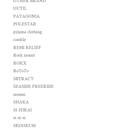
OTHER BRAND
OUTIL
PATAGONIA
POLESTAR
pyjama clothing
ramble
REMI RELIEF
Rock mount
ROKX
RoToTo
SBTRACT
SEASIDE FREERIDE
seasun
SHAKA
SI-HIRAI
si-si-si
SKOOKUM