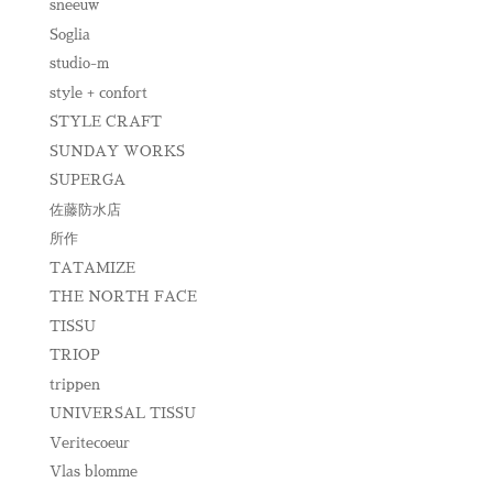
sneeuw
Soglia
studio-m
style + confort
STYLE CRAFT
SUNDAY WORKS
SUPERGA
佐藤防水店
所作
TATAMIZE
THE NORTH FACE
TISSU
TRIOP
trippen
UNIVERSAL TISSU
Veritecoeur
Vlas blomme