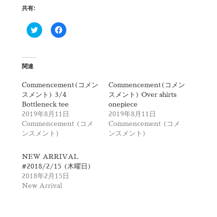
共有:
ク
F
リ
a
ッ
c
ク
e
し
b
て
o
T
o
関連
w
k
i
で
t
共
Commencement(コメン
Commencement(コメン
t
有
スメント) 3/4
スメント) Over shirts
e
す
r
る
Bottleneck tee
onepiece
で
に
2019年8月11日
2019年8月11日
共
は
有
ク
Commencement (コメ
Commencement (コメ
(
リ
ンスメント)
ンスメント)
新
ッ
し
ク
い
し
ウ
て
NEW ARRIVAL
ィ
く
#2018/2/15 (木曜日)
ン
だ
ド
さ
2018年2月15日
ウ
い
で
(
New Arrival
開
新
き
し
ま
い
す
ウ