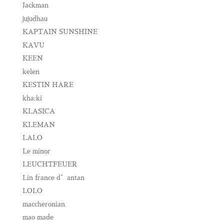
Jackman
jujudhau
KAPTAIN SUNSHINE
KAVU
KEEN
kelen
KESTIN HARE
kha:ki
KLASICA
KLEMAN
LALO
Le minor
LEUCHTFEUER
Lin france d’antan
LOLO
maccheronian
mao made