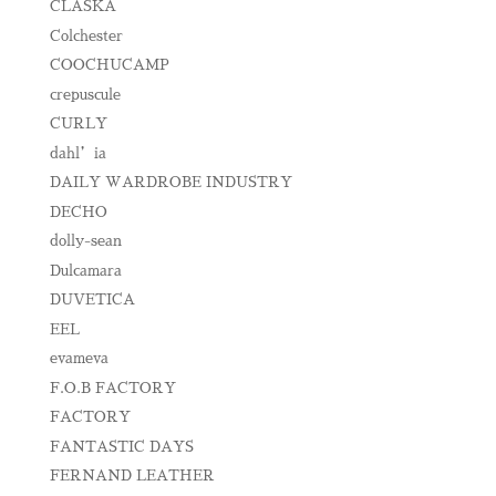
CLASKA
Colchester
COOCHUCAMP
crepuscule
CURLY
dahl’ia
DAILY WARDROBE INDUSTRY
DECHO
dolly-sean
Dulcamara
DUVETICA
EEL
evameva
F.O.B FACTORY
FACTORY
FANTASTIC DAYS
FERNAND LEATHER