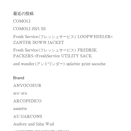
)
ィ
ン
ド
ウ
最近の投稿
で
開
COMOLI
き
ま
COMOLI 2021 SS
す
)
Fresh Service(フレッシュサービス) LOOPWHEELER×
ZANTER DOWN JACKET
Fresh Service(フレッシュサービス) FREDRIK
PACKERS ×FreshService UTILITY SACK
and wander(アンドワンダー) splatter print sacoche
Brand
ANVOCOEUR
ara･ara
ARCOPEDICO
assiette
AU GARCONS
Audrey and John Wad