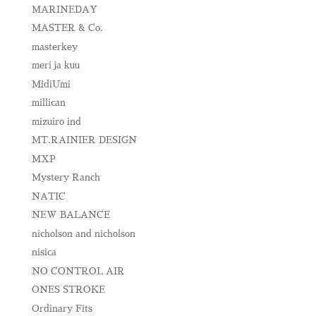
MARINEDAY
MASTER & Co.
masterkey
meri ja kuu
MidiUmi
millican
mizuiro ind
MT.RAINIER DESIGN
MXP
Mystery Ranch
NATIC
NEW BALANCE
nicholson and nicholson
nisica
NO CONTROL AIR
ONES STROKE
Ordinary Fits