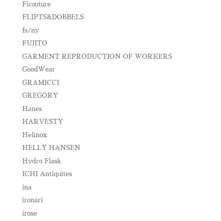
Ficouture
FLIPTS&DOBBELS
fs/ny
FUJITO
GARMENT REPRODUCTION OF WORKERS
GoodWear
GRAMICCI
GREGORY
Hanes
HARVESTY
Helinox
HELLY HANSEN
Hydro Flask
ICHI Antiquites
ina
ironari
irose