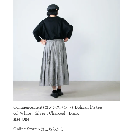
Commencement(コメンスメント) Dolman l/s tee
col:White , Silver , Charcoal , Black
size:One
Online Storeへはこちらから