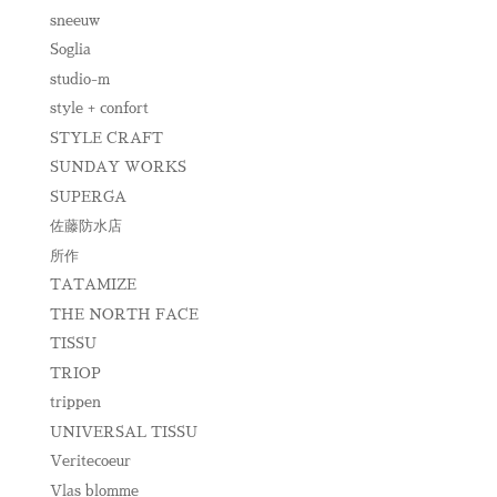
sneeuw
Soglia
studio-m
style + confort
STYLE CRAFT
SUNDAY WORKS
SUPERGA
佐藤防水店
所作
TATAMIZE
THE NORTH FACE
TISSU
TRIOP
trippen
UNIVERSAL TISSU
Veritecoeur
Vlas blomme