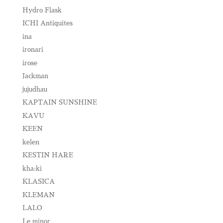
Hydro Flask
ICHI Antiquites
ina
ironari
irose
Jackman
jujudhau
KAPTAIN SUNSHINE
KAVU
KEEN
kelen
KESTIN HARE
kha:ki
KLASICA
KLEMAN
LALO
Le minor