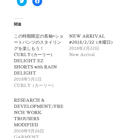
ク
F
リ
a
ッ
c
ク
e
し
b
て
o
T
o
関連
w
k
i
で
t
共
この時期限定の長袖×ショ
NEW ARRIVAL
t
有
ートパンツのスタイリン
#2018/2/22 (木曜日)
e
す
r
る
グを楽しもう！
2018年2月22日
で
に
CURLY(カーリー)
New Arrival
共
は
有
ク
DELIGHT EZ
(
リ
SHORTS with RAIN
新
ッ
し
ク
DELIGHT
い
し
2018年5月1日
ウ
て
ィ
く
CURLY (カーリー)
ン
だ
ド
さ
ウ
い
で
(
RESEARCH &
開
新
DEVELOPMENT/FRE
き
し
ま
い
NCH WORK
す
ウ
TROUSERS
)
ィ
ン
MODIFIED
ド
2010年9月26日
ウ
で
GARMENT