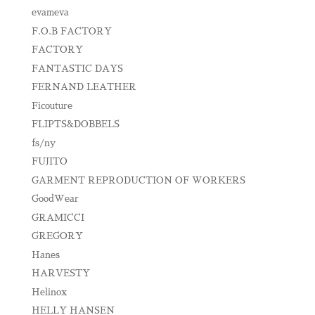
evameva
F.O.B FACTORY
FACTORY
FANTASTIC DAYS
FERNAND LEATHER
Ficouture
FLIPTS&DOBBELS
fs/ny
FUJITO
GARMENT REPRODUCTION OF WORKERS
GoodWear
GRAMICCI
GREGORY
Hanes
HARVESTY
Helinox
HELLY HANSEN