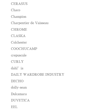
CERASUS
Chaco
Champion
Charpentier de Vaisseau
CHROME
CLASKA
Colchester
COOCHUCAMP
crepuscule
CURLY
dahl’ia
DAILY WARDROBE INDUSTRY
DECHO
dolly-sean
Dulcamara
DUVETICA
EEL