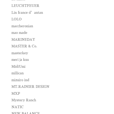
LEUCHTFEUER
Lin france d’antan
LOLO
maccheronian
mao made
MARINEDAY
MASTER & Co.
masterkey
meri ja kuu
MidiUmi
millican
mizuiro ind
MT.RAINIER DESIGN
MXP
Mystery Ranch
NATIC
NEW BALANCE