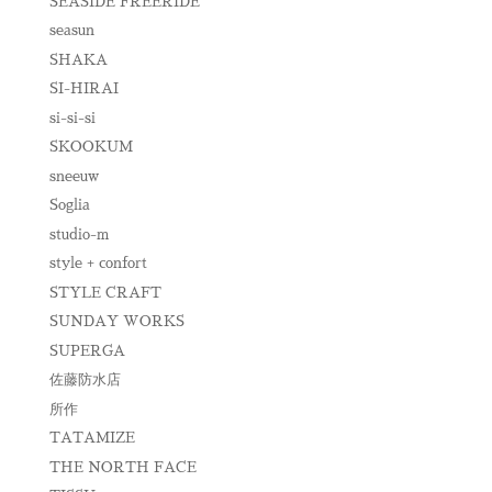
SEASIDE FREERIDE
seasun
SHAKA
SI-HIRAI
si-si-si
SKOOKUM
sneeuw
Soglia
studio-m
style + confort
STYLE CRAFT
SUNDAY WORKS
SUPERGA
佐藤防水店
所作
TATAMIZE
THE NORTH FACE