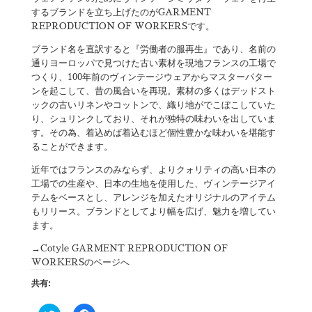
するブランドを立ち上げたのがGARMENT
REPRODUCTION OF WORKERSです。
ブランド名を直訳すると『労働者の服再生』であり、名前の
通りヨーロッパで見つけた古い素材を現地フランスの工場で
つくり、100年前のヴィンテージウェアからマスターパター
ンを起こして、昔の風合いを再現。素材の多くはデッドスト
ックの古いリネンやコットンで、織り地がでこぼこしていた
り、シュリンクしており、それが独特の味わいを出していま
す。その為、着込めば着込むほど個性豊かな味わいを堪能す
ることができます。
近年ではフランスのみならず、よりクォリティの高い日本の
工場での生産や、日本の生地を使用した、ヴィンテージアイ
テムをベースとし、アレンジを加えたオリジナルのアイテム
もリリース。ブランドとしてより幅を広げ、魅力を増してい
ます。
→
Cotyle GARMENT REPRODUCTION OF
WORKERSのページへ
共有: