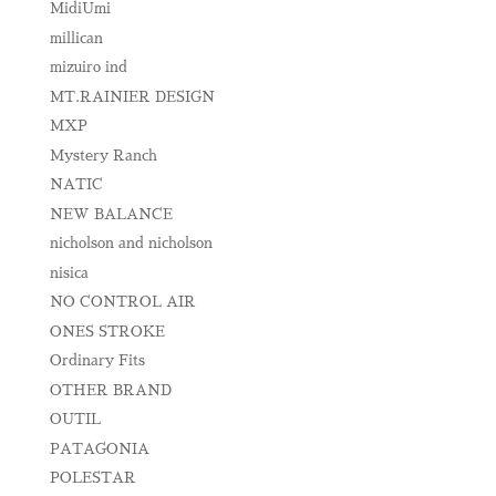
MidiUmi
millican
mizuiro ind
MT.RAINIER DESIGN
MXP
Mystery Ranch
NATIC
NEW BALANCE
nicholson and nicholson
nisica
NO CONTROL AIR
ONES STROKE
Ordinary Fits
OTHER BRAND
OUTIL
PATAGONIA
POLESTAR