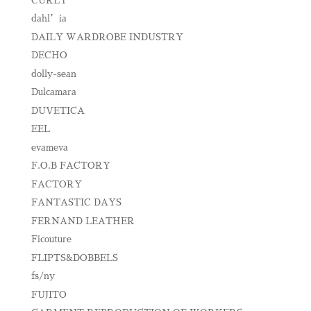
CURLY
dahl’ia
DAILY WARDROBE INDUSTRY
DECHO
dolly-sean
Dulcamara
DUVETICA
EEL
evameva
F.O.B FACTORY
FACTORY
FANTASTIC DAYS
FERNAND LEATHER
Ficouture
FLIPTS&DOBBELS
fs/ny
FUJITO