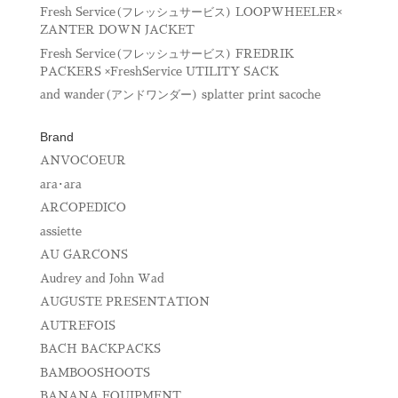
ま
す
Fresh Service(フレッシュサービス) LOOPWHEELER×
)
ZANTER DOWN JACKET
Fresh Service(フレッシュサービス) FREDRIK
PACKERS ×FreshService UTILITY SACK
and wander(アンドワンダー) splatter print sacoche
Brand
ANVOCOEUR
ara･ara
ARCOPEDICO
assiette
AU GARCONS
Audrey and John Wad
AUGUSTE PRESENTATION
AUTREFOIS
BACH BACKPACKS
BAMBOOSHOOTS
BANANA EQUIPMENT