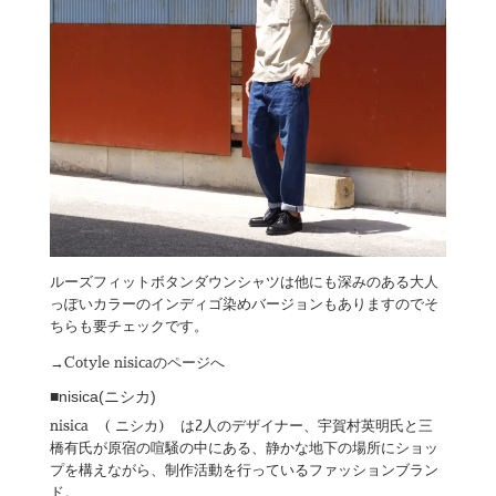
ルーズフィットボタンダウンシャツは他にも深みのある大人
っぽいカラーのインディゴ染めバージョンもありますのでそ
ちらも要チェックです。
→
Cotyle nisicaのページへ
■nisica(ニシカ)
nisica ( ニシカ) は2人のデザイナー、宇賀村英明氏と三
橋有氏が原宿の喧騒の中にある、静かな地下の場所にショッ
プを構えながら、制作活動を行っているファッションブラン
ド。