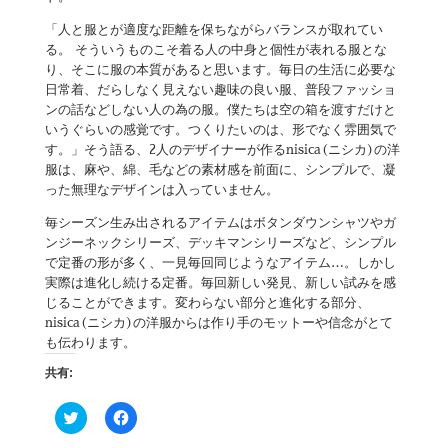
「人と服とが適度な距離を保ちながらバランスが取れてい
る。 そういうものこそ着る人の中身と個性が表れる服とな
り、そこに服の本質があると思います。毎日の生活に必要な
日常着、だらしなく見えない趣味の良い服、普段ファッショ
ンの話などしない人の為の服。僕たちは空の箱を渡すだけと
いうぐらいの感覚です。つくりたいのは、形でなく雰囲気で
す。」そう語る、2人のデザイナーが作るnisica(ニシカ)の洋
服は、麻や、綿、毛などの素材感を前面に、シンプルで、凝
った無理なデザインは入っていません。
毎シーズン生み出されるアイテムはボタンダウンシャツやガ
ンジーネックシリーズ、デッキマンシリーズなど、シンプル
で定番の形が多く、一見毎回同じようなアイテム…。しかし
実際は進化し続ける定番。毎回新しい発見、新しい試みを感
じることができます。変わらない部分と進化する部分、
nisica(ニシカ)の洋服からは作り手のモットーや信念がとて
も伝わります。
共有:
ク
F
リ
a
ッ
c