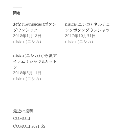
ク
e
し
b
て
o
T
o
関連
w
k
i
で
t
共
おなじみnisicaのボタン
nisica(ニシカ) ネルチェ
t
有
ダウンシャツ
ックボタンダウンシャツ
e
す
r
る
2018年1月18日
2017年10月31日
で
に
nisica (ニシカ)
nisica (ニシカ)
共
は
有
ク
(
リ
新
ッ
nisica(ニシカ)から夏ア
し
ク
イテム！シャツ&カット
い
し
ウ
て
ソー
ィ
く
2018年5月11日
ン
だ
ド
さ
nisica (ニシカ)
ウ
い
で
(
開
新
き
し
ま
い
す
ウ
)
ィ
ン
最近の投稿
ド
ウ
で
COMOLI
開
き
COMOLI 2021 SS