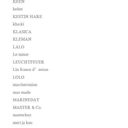
KEEN
kelen
KESTIN HARE
kha:ki
KLASICA
KLEMAN
LALO
Le minor
LEUCHTFEUER
Lin france d’antan
LOLO
maccheronian
mao made
MARINEDAY
MASTER & Co.
masterkey
meri ja kuu