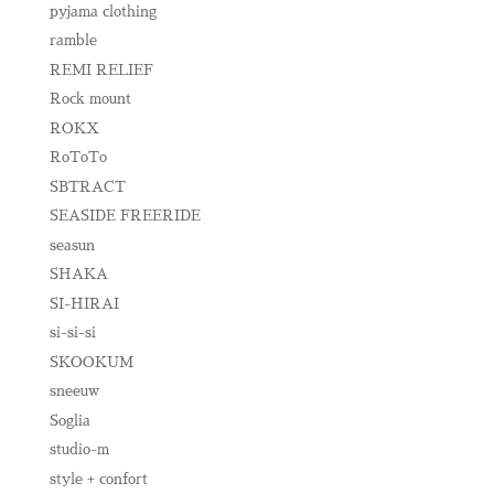
pyjama clothing
ramble
REMI RELIEF
Rock mount
ROKX
RoToTo
SBTRACT
SEASIDE FREERIDE
seasun
SHAKA
SI-HIRAI
si-si-si
SKOOKUM
sneeuw
Soglia
studio-m
style + confort