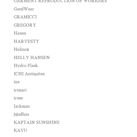
GARMENT REPRODUCTION OF WORKERS
GoodWear
GRAMICCI
GREGORY
Hanes
HARVESTY
Helinox
HELLY HANSEN
Hydro Flask
ICHI Antiquites
ina
ironari
irose
Jackman
jujudhau
KAPTAIN SUNSHINE
KAVU