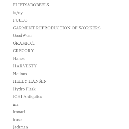
FLIPTS&DOBBELS
fs/ny
FUJITO
GARMENT REPRODUCTION OF WORKERS
GoodWear
GRAMICCI
GREGORY
Hanes
HARVESTY
Helinox
HELLY HANSEN
Hydro Flask
ICHI Antiquites
ina
ironari
irose
Jackman