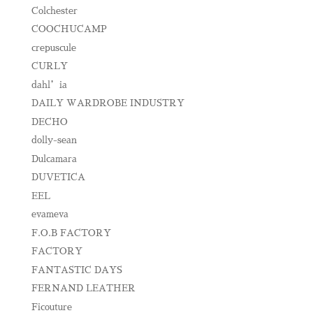
Colchester
COOCHUCAMP
crepuscule
CURLY
dahl’ia
DAILY WARDROBE INDUSTRY
DECHO
dolly-sean
Dulcamara
DUVETICA
EEL
evameva
F.O.B FACTORY
FACTORY
FANTASTIC DAYS
FERNAND LEATHER
Ficouture