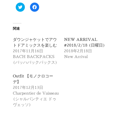
ク
F
リ
a
ッ
c
ク
e
し
b
て
o
T
o
関連
w
k
i
で
t
共
ダウンジャケットでアウ
NEW ARRIVAL
t
有
トドアミックスを楽しむ
#2018/2/18 (日曜日)
e
す
r
る
2017年11月16日
2018年2月18日
で
に
BACH BACKPACKS
New Arrival
共
は
有
ク
(バッハバックパックス)
(
リ
新
ッ
し
ク
Outfit 【モノクロコー
い
し
ウ
て
デ】
ィ
く
2017年12月13日
ン
だ
ド
さ
Charpentier de Vaisseau
ウ
い
で
(
(シャルパンティエ ドゥ
開
新
ヴェッソ)
き
し
ま
い
す
ウ
)
ィ
ン
ド