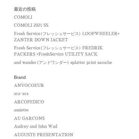
ウ
で
開
最近の投稿
き
ま
COMOLI
す
)
COMOLI 2021 SS
Fresh Service(フレッシュサービス) LOOPWHEELER×
ZANTER DOWN JACKET
Fresh Service(フレッシュサービス) FREDRIK
PACKERS ×FreshService UTILITY SACK
and wander(アンドワンダー) splatter print sacoche
Brand
ANVOCOEUR
ara･ara
ARCOPEDICO
assiette
AU GARCONS
Audrey and John Wad
AUGUSTE PRESENTATION