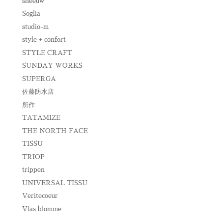
sneeuw
Soglia
studio-m
style + confort
STYLE CRAFT
SUNDAY WORKS
SUPERGA
佐藤防水店
所作
TATAMIZE
THE NORTH FACE
TISSU
TRIOP
trippen
UNIVERSAL TISSU
Veritecoeur
Vlas blomme