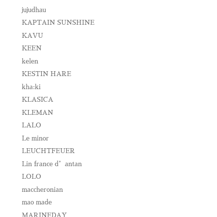
jujudhau
KAPTAIN SUNSHINE
KAVU
KEEN
kelen
KESTIN HARE
kha:ki
KLASICA
KLEMAN
LALO
Le minor
LEUCHTFEUER
Lin france d’antan
LOLO
maccheronian
mao made
MARINEDAY