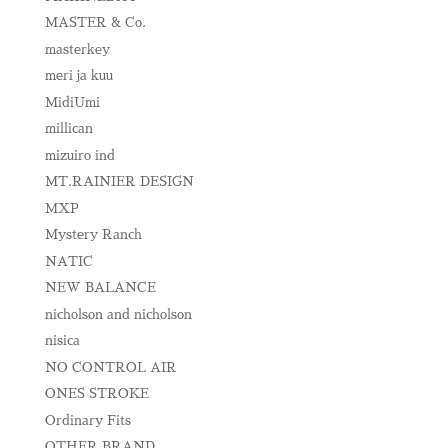
MASTER & Co.
masterkey
meri ja kuu
MidiUmi
millican
mizuiro ind
MT.RAINIER DESIGN
MXP
Mystery Ranch
NATIC
NEW BALANCE
nicholson and nicholson
nisica
NO CONTROL AIR
ONES STROKE
Ordinary Fits
OTHER BRAND