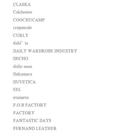
CLASKA
Colchester
COOCHUCAMP
crepuscule
CURLY
dahl’ia
DAILY WARDROBE INDUSTRY
DECHO
dolly-sean
Dulcamara
DUVETICA
EEL
evameva
F.O.B FACTORY
FACTORY
FANTASTIC DAYS
FERNAND LEATHER