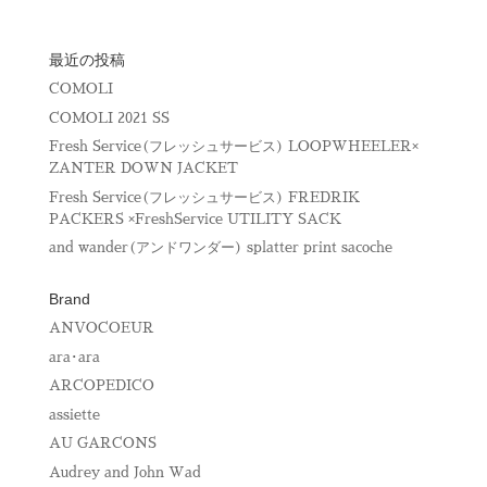
)
ィ
ン
ド
ウ
最近の投稿
で
開
COMOLI
き
ま
COMOLI 2021 SS
す
)
Fresh Service(フレッシュサービス) LOOPWHEELER×
ZANTER DOWN JACKET
Fresh Service(フレッシュサービス) FREDRIK
PACKERS ×FreshService UTILITY SACK
and wander(アンドワンダー) splatter print sacoche
Brand
ANVOCOEUR
ara･ara
ARCOPEDICO
assiette
AU GARCONS
Audrey and John Wad