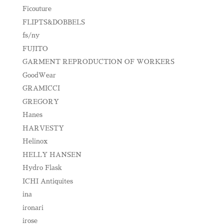
Ficouture
FLIPTS&DOBBELS
fs/ny
FUJITO
GARMENT REPRODUCTION OF WORKERS
GoodWear
GRAMICCI
GREGORY
Hanes
HARVESTY
Helinox
HELLY HANSEN
Hydro Flask
ICHI Antiquites
ina
ironari
irose