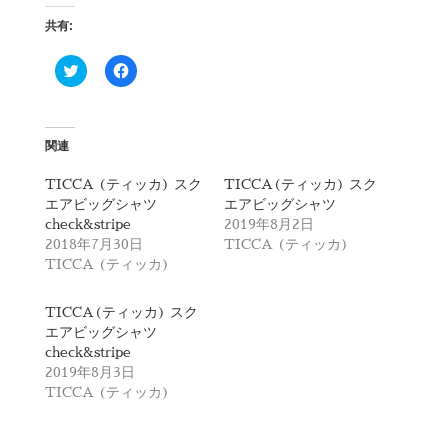
共有:
ク
F
リ
a
ッ
c
ク
e
し
b
て
o
T
o
関連
w
k
i
で
t
共
TICCA (ティッカ) スク
TICCA(ティッカ) スク
t
有
エアビッグシャツ
エアビッグシャツ
e
す
r
る
check&stripe
2019年8月2日
で
に
2018年7月30日
TICCA (ティッカ)
共
は
有
ク
TICCA (ティッカ)
(
リ
新
ッ
し
ク
TICCA(ティッカ) スク
い
し
ウ
て
エアビッグシャツ
ィ
く
check&stripe
ン
だ
ド
さ
2019年8月3日
ウ
い
で
(
TICCA (ティッカ)
開
新
き
し
ま
い
す
ウ