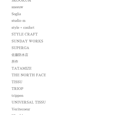
SKOOKUM
sneeuw
Soglia
studio-m
style + confort
STYLE CRAFT
SUNDAY WORKS
SUPERGA
佐藤防水店
所作
TATAMIZE
THE NORTH FACE
TISSU
TRIOP
trippen
UNIVERSAL TISSU
Veritecoeur