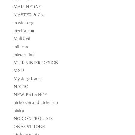
MARINEDAY
MASTER & Co.
masterkey
meri ja kuu
MidiUmi
millican
mizuiro ind
MT.RAINIER DESIGN
MXP
Mystery Ranch
NATIC
NEW BALANCE
nicholson and nicholson
nisica
NO CONTROL AIR
ONES STROKE
Ordinary Fits