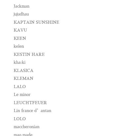
Jackman
jujudhau
KAPTAIN SUNSHINE
KAVU
KEEN
kelen
KESTIN HARE
kha:ki
KLASICA
KLEMAN
LALO
Le minor
LEUCHTFEUER
Lin france d’antan
LOLO
maccheronian
mao made