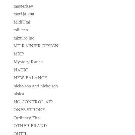
masterkey
meri ja kuu
MidiUmi
millican
mizuiro ind
MT.RAINIER DESIGN
MXP
Mystery Ranch
NATIC
NEW BALANCE
nicholson and nicholson
nisica
NO CONTROL AIR
ONES STROKE
Ordinary Fits
OTHER BRAND
OUTIL