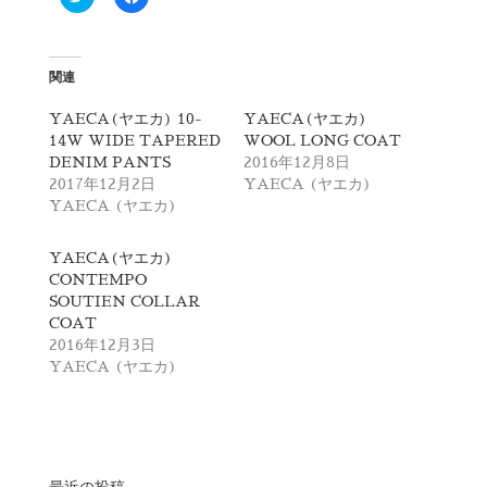
リ
a
ッ
c
ク
e
し
b
て
o
T
o
関連
w
k
i
で
t
共
YAECA(ヤエカ) 10-
YAECA(ヤエカ)
t
有
14W WIDE TAPERED
WOOL LONG COAT
e
す
r
る
DENIM PANTS
2016年12月8日
で
に
2017年12月2日
YAECA (ヤエカ)
共
は
有
ク
YAECA (ヤエカ)
(
リ
新
ッ
し
ク
YAECA(ヤエカ)
い
し
ウ
て
CONTEMPO
ィ
く
SOUTIEN COLLAR
ン
だ
ド
さ
COAT
ウ
い
で
(
2016年12月3日
開
新
YAECA (ヤエカ)
き
し
ま
い
す
ウ
)
ィ
ン
ド
ウ
で
開
最近の投稿