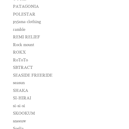
PATAGONIA
POLESTAR
pyjama clothing
ramble
REMI RELIEF
Rock mount
ROKX
RoToTo
SBTRACT
SEASIDE FREERIDE
seasun
SHAKA
SI-HIRAI
si-si-si
SKOOKUM
sneeuw
Soglia