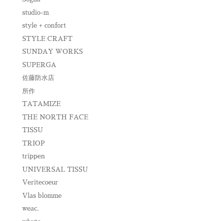
studio-m
style + confort
STYLE CRAFT
SUNDAY WORKS
SUPERGA
佐藤防水店
所作
TATAMIZE
THE NORTH FACE
TISSU
TRIOP
trippen
UNIVERSAL TISSU
Veritecoeur
Vlas blomme
weac.