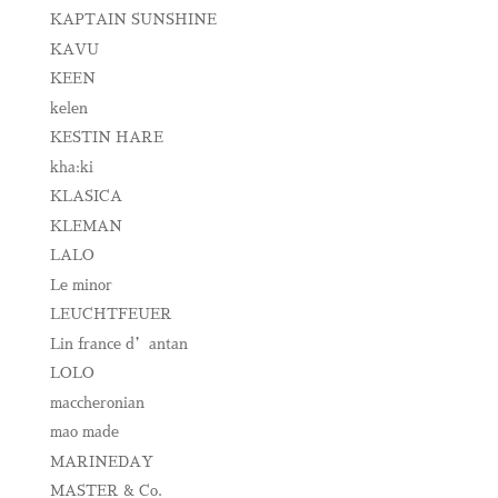
KAPTAIN SUNSHINE
KAVU
KEEN
kelen
KESTIN HARE
kha:ki
KLASICA
KLEMAN
LALO
Le minor
LEUCHTFEUER
Lin france d’antan
LOLO
maccheronian
mao made
MARINEDAY
MASTER & Co.