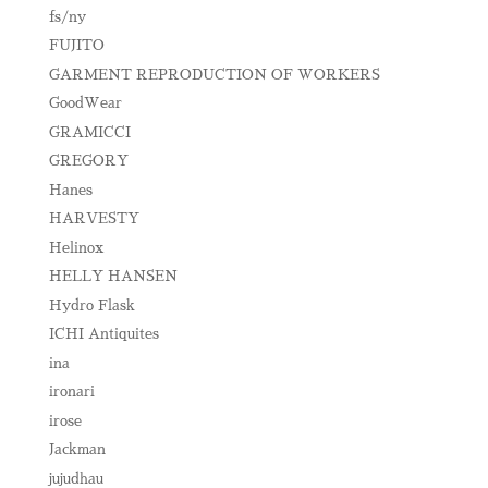
fs/ny
FUJITO
GARMENT REPRODUCTION OF WORKERS
GoodWear
GRAMICCI
GREGORY
Hanes
HARVESTY
Helinox
HELLY HANSEN
Hydro Flask
ICHI Antiquites
ina
ironari
irose
Jackman
jujudhau