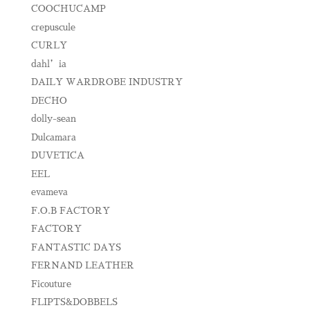
COOCHUCAMP
crepuscule
CURLY
dahl’ia
DAILY WARDROBE INDUSTRY
DECHO
dolly-sean
Dulcamara
DUVETICA
EEL
evameva
F.O.B FACTORY
FACTORY
FANTASTIC DAYS
FERNAND LEATHER
Ficouture
FLIPTS&DOBBELS