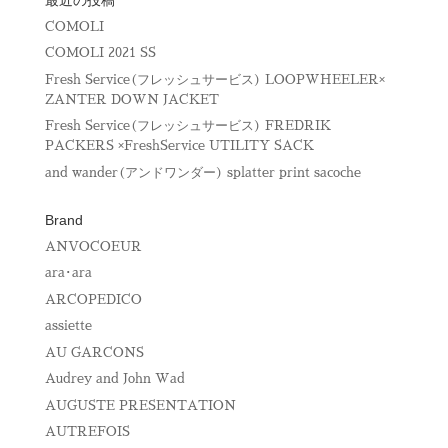
き
ま
COMOLI
す
)
COMOLI 2021 SS
Fresh Service(フレッシュサービス) LOOPWHEELER×
ZANTER DOWN JACKET
Fresh Service(フレッシュサービス) FREDRIK
PACKERS ×FreshService UTILITY SACK
and wander(アンドワンダー) splatter print sacoche
Brand
ANVOCOEUR
ara･ara
ARCOPEDICO
assiette
AU GARCONS
Audrey and John Wad
AUGUSTE PRESENTATION
AUTREFOIS