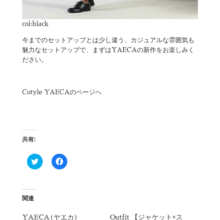
col:black
今までのセットアップとは少し違う、カジュアルな雰囲気も
魅力なセットアップで、まずはYAECAの新作をお楽しみく
ださい。
Cotyle YAECAのページへ
共有:
ク
F
リ
a
ッ
c
ク
e
し
b
て
o
T
o
関連
w
k
i
で
t
共
YAECA(ヤエカ)
Outfit 【ジャケット×ス