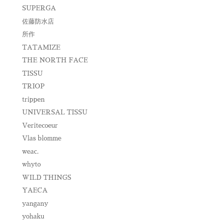
SUPERGA
佐藤防水店
所作
TATAMIZE
THE NORTH FACE
TISSU
TRIOP
trippen
UNIVERSAL TISSU
Veritecoeur
Vlas blomme
weac.
whyto
WILD THINGS
YAECA
yangany
yohaku