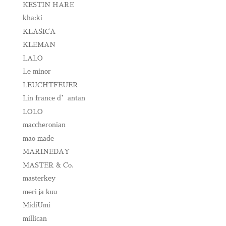
KESTIN HARE
kha:ki
KLASICA
KLEMAN
LALO
Le minor
LEUCHTFEUER
Lin france d’antan
LOLO
maccheronian
mao made
MARINEDAY
MASTER & Co.
masterkey
meri ja kuu
MidiUmi
millican