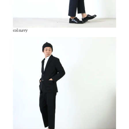
col:navy