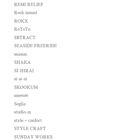
REMI RELIEF
Rock mount
ROKX
RoToTo
SBTRACT
SEASIDE FREERIDE
seasun
SHAKA
SI-HIRAI
si-si-si
SKOOKUM
sneeuw
Soglia
studio-m
style + confort
STYLE CRAFT
SUNDAY WORKS