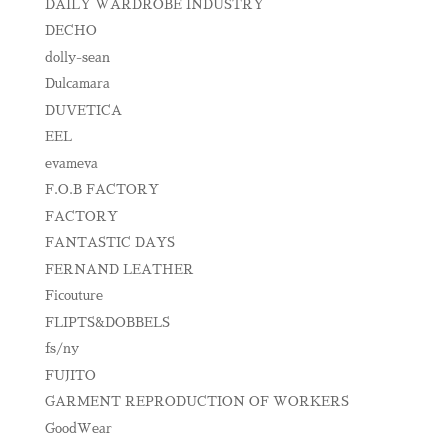
DAILY WARDROBE INDUSTRY
DECHO
dolly-sean
Dulcamara
DUVETICA
EEL
evameva
F.O.B FACTORY
FACTORY
FANTASTIC DAYS
FERNAND LEATHER
Ficouture
FLIPTS&DOBBELS
fs/ny
FUJITO
GARMENT REPRODUCTION OF WORKERS
GoodWear