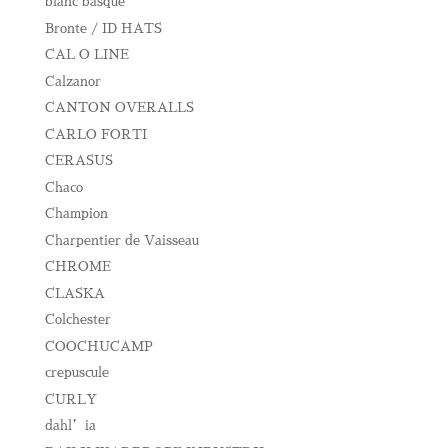
blanc basque
Bronte / ID HATS
CAL O LINE
Calzanor
CANTON OVERALLS
CARLO FORTI
CERASUS
Chaco
Champion
Charpentier de Vaisseau
CHROME
CLASKA
Colchester
COOCHUCAMP
crepuscule
CURLY
dahl’ia