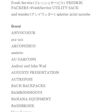
Fresh Service(フレッシュサービス) FREDRIK
PACKERS ×FreshService UTILITY SACK
and wander(アンドワンダー) splatter print sacoche
Brand
ANVOCOEUR
ara･ara
ARCOPEDICO
assiette
AU GARCONS
Audrey and John Wad
AUGUSTE PRESENTATION
AUTREFOIS
BACH BACKPACKS
BAMBOOSHOOTS
BANANA EQUIPMENT
BASISBROEK