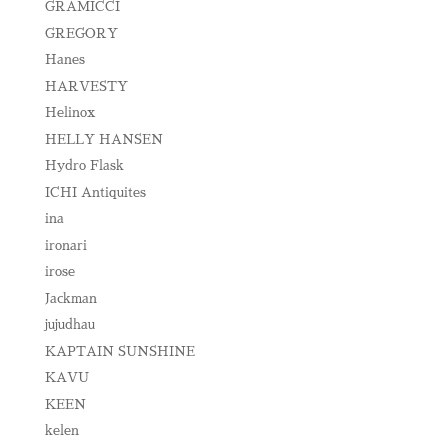
GRAMICCI
GREGORY
Hanes
HARVESTY
Helinox
HELLY HANSEN
Hydro Flask
ICHI Antiquites
ina
ironari
irose
Jackman
jujudhau
KAPTAIN SUNSHINE
KAVU
KEEN
kelen