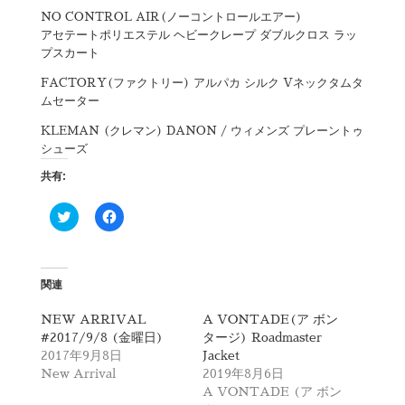
NO CONTROL AIR(ノーコントロールエアー)
アセテートポリエステル ヘビークレープ ダブルクロス ラッ
プスカート
FACTORY(ファクトリー) アルパカ シルク Vネックタムタ
ムセーター
KLEMAN (クレマン) DANON / ウィメンズ プレーントゥ
シューズ
共有:
ク
F
リ
a
ッ
c
ク
e
し
b
て
o
T
o
関連
w
k
i
で
t
共
NEW ARRIVAL
A VONTADE(ア ボン
t
有
#2017/9/8 (金曜日)
タージ) Roadmaster
e
す
r
る
2017年9月8日
Jacket
で
に
New Arrival
2019年8月6日
共
は
有
ク
A VONTADE (ア ボン
(
リ