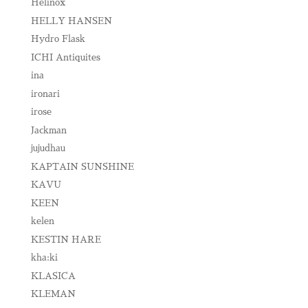
Helinox
HELLY HANSEN
Hydro Flask
ICHI Antiquites
ina
ironari
irose
Jackman
jujudhau
KAPTAIN SUNSHINE
KAVU
KEEN
kelen
KESTIN HARE
kha:ki
KLASICA
KLEMAN