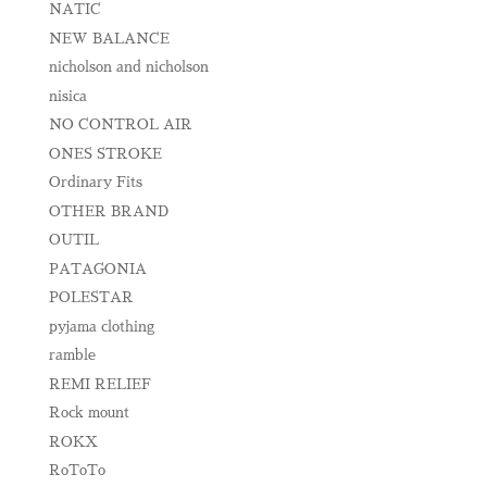
NATIC
NEW BALANCE
nicholson and nicholson
nisica
NO CONTROL AIR
ONES STROKE
Ordinary Fits
OTHER BRAND
OUTIL
PATAGONIA
POLESTAR
pyjama clothing
ramble
REMI RELIEF
Rock mount
ROKX
RoToTo