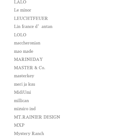
LALO
Le minor
LEUCHTFEUER
Lin france d’antan
LOLO
maccheronian
mao made
MARINEDAY
MASTER & Co.
masterkey
meri ja kuu
MidiUmi
millican
mizuiro ind
MT.RAINIER DESIGN
MXP
Mystery Ranch