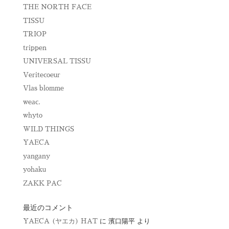
THE NORTH FACE
TISSU
TRIOP
trippen
UNIVERSAL TISSU
Veritecoeur
Vlas blomme
weac.
whyto
WILD THINGS
YAECA
yangany
yohaku
ZAKK PAC
最近のコメント
YAECA (ヤエカ) HAT
に
濱口陽平
より