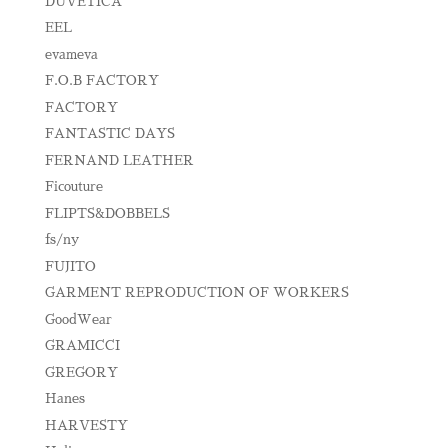
DUVETICA
EEL
evameva
F.O.B FACTORY
FACTORY
FANTASTIC DAYS
FERNAND LEATHER
Ficouture
FLIPTS&DOBBELS
fs/ny
FUJITO
GARMENT REPRODUCTION OF WORKERS
GoodWear
GRAMICCI
GREGORY
Hanes
HARVESTY