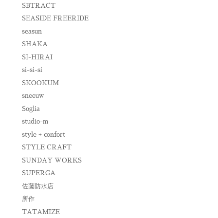
SBTRACT
SEASIDE FREERIDE
seasun
SHAKA
SI-HIRAI
si-si-si
SKOOKUM
sneeuw
Soglia
studio-m
style + confort
STYLE CRAFT
SUNDAY WORKS
SUPERGA
佐藤防水店
所作
TATAMIZE