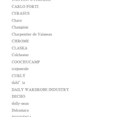
CARLO FORTI
CERASUS
Chaco
Champion
Charpentier de Vaisseau
CHROME
CLASKA
Colchester
COOCHUCAMP
crepuscule
CURLY
dahl’ia
DAILY WARDROBE INDUSTRY
DECHO
dolly-sean
Dulcamara