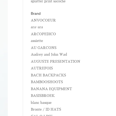
splatter print sacoche
Brand
ANVOCOEUR
ara･ara
ARCOPEDICO
assiette
AU GARCONS
Audrey and John Wad
AUGUSTE PRESENTATION
AUTREFOIS
BACH BACKPACKS
BAMBOOSHOOTS
BANANA EQUIPMENT
BASISBROEK
blanc basque
Bronte / ID HATS