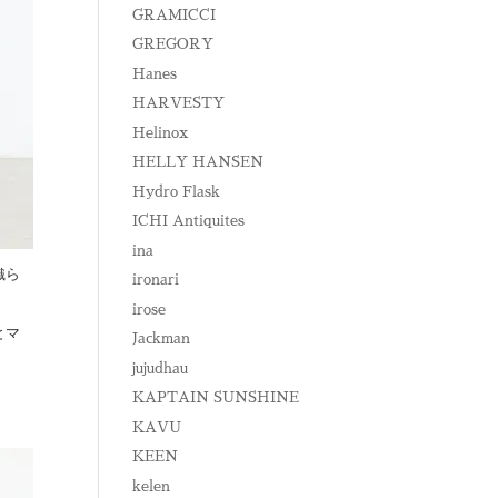
GRAMICCI
GREGORY
Hanes
HARVESTY
Helinox
HELLY HANSEN
Hydro Flask
ICHI Antiquites
ina
織ら
ironari
irose
とマ
Jackman
jujudhau
KAPTAIN SUNSHINE
KAVU
KEEN
kelen