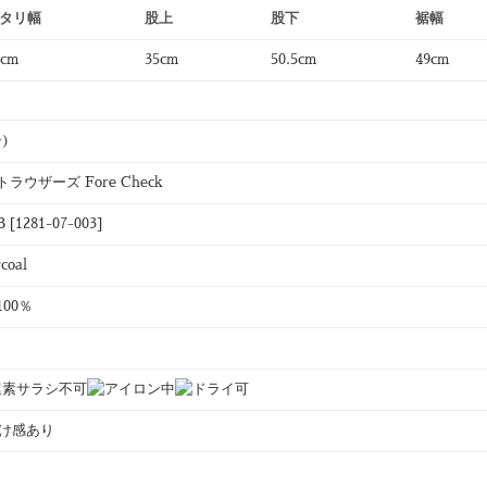
タリ幅
股上
股下
裾幅
3cm
35cm
50.5cm
49cm
ン)
ウザーズ Fore Check
[1281-07-003]
coal
00％
透け感あり