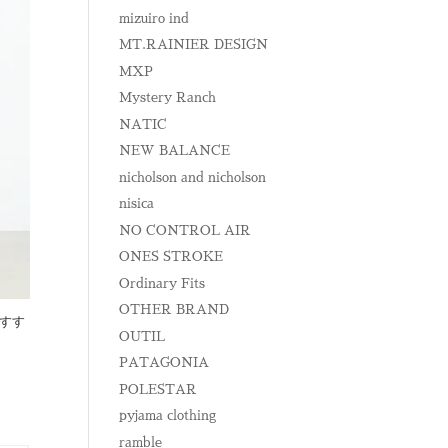
mizuiro ind
MT.RAINIER DESIGN
MXP
Mystery Ranch
NATIC
NEW BALANCE
nicholson and nicholson
nisica
NO CONTROL AIR
ONES STROKE
Ordinary Fits
OTHER BRAND
おすす
OUTIL
PATAGONIA
POLESTAR
pyjama clothing
ramble