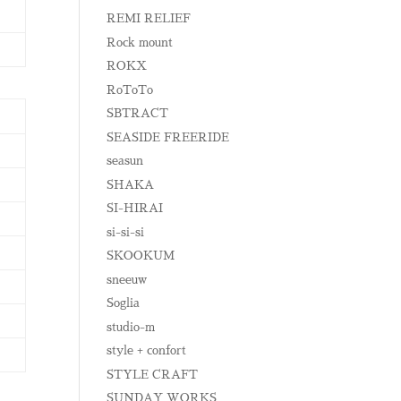
REMI RELIEF
Rock mount
ROKX
RoToTo
SBTRACT
SEASIDE FREERIDE
seasun
SHAKA
SI-HIRAI
si-si-si
SKOOKUM
sneeuw
Soglia
studio-m
style + confort
STYLE CRAFT
SUNDAY WORKS