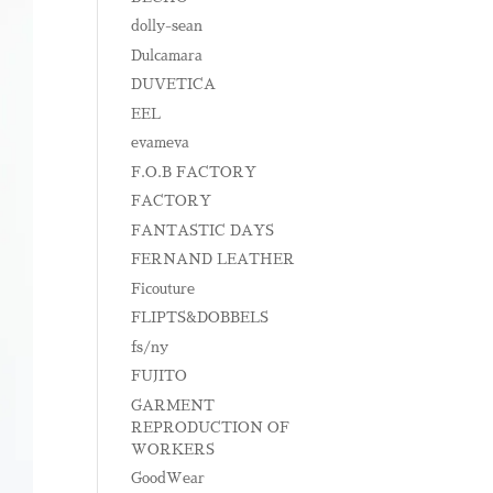
dolly-sean
Dulcamara
DUVETICA
EEL
evameva
F.O.B FACTORY
FACTORY
FANTASTIC DAYS
FERNAND LEATHER
Ficouture
FLIPTS&DOBBELS
fs/ny
FUJITO
GARMENT
REPRODUCTION OF
WORKERS
GoodWear