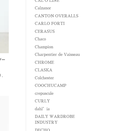
CAL O LINE
Calzanor
CANTON OVERALLS
CARLO FORTI
CERASUS
Chaco
Champion
Charpentier de Vaisseau
ザー
CHROME
CLASKA
り、
Colchester
COOCHUCAMP
crepuscule
CURLY
dahl’ia
DAILY WARDROBE
INDUSTRY
DECHO