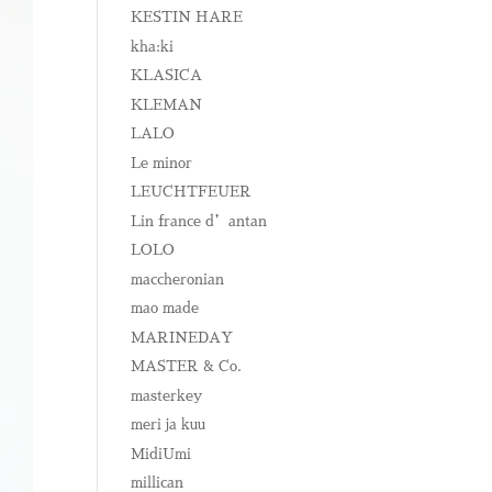
KESTIN HARE
kha:ki
KLASICA
KLEMAN
LALO
Le minor
LEUCHTFEUER
Lin france d’antan
LOLO
maccheronian
mao made
MARINEDAY
MASTER & Co.
masterkey
meri ja kuu
MidiUmi
millican