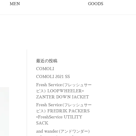
MEN
GOODS
最近の投稿
COMOLI
COMOLI 2021 SS
Fresh Service(フレッシュサー
ビス) LOOPWHEELER×
ZANTER DOWN JACKET
Fresh Service(フレッシュサー
ビス) FREDRIK PACKERS
×FreshService UTILITY
SACK
and wander(アンドワンダー)