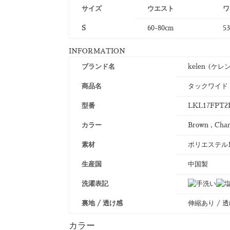
サイズ
ウエスト
ワ
S
60-80cm
5
INFORMATION
ブランド名
kelen (ケレ
商品名
タックワイドトラ
型番
LKL17FPT2B 
カラー
Brown , Char
素材
ポリエステル1
生産国
中国製
洗濯表記
裏地 / 透け感
伸縮あり / 
カラー