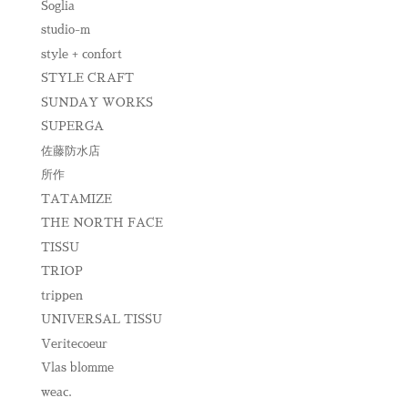
Soglia
studio-m
style + confort
STYLE CRAFT
SUNDAY WORKS
SUPERGA
佐藤防水店
所作
TATAMIZE
THE NORTH FACE
TISSU
TRIOP
trippen
UNIVERSAL TISSU
Veritecoeur
Vlas blomme
weac.