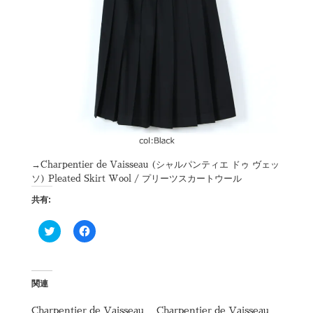
→Charpentier de Vaisseau (シャルパンティエ ドゥ ヴェッ
ソ) Pleated Skirt Wool / プリーツスカートウール
共有:
ク
F
リ
a
ッ
c
ク
e
し
b
て
o
T
o
関連
w
k
i
で
t
共
Charpentier de Vaisseau
Charpentier de Vaisseau