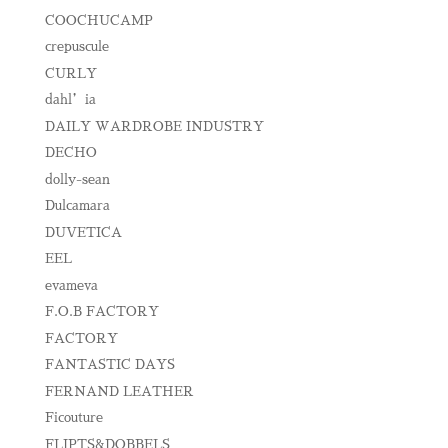
COOCHUCAMP
crepuscule
CURLY
dahl’ia
DAILY WARDROBE INDUSTRY
DECHO
dolly-sean
Dulcamara
DUVETICA
EEL
evameva
F.O.B FACTORY
FACTORY
FANTASTIC DAYS
FERNAND LEATHER
Ficouture
FLIPTS&DOBBELS