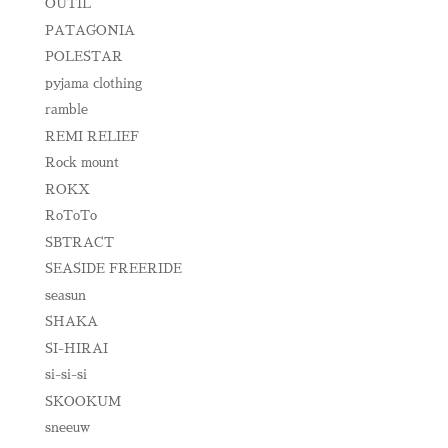
OUTIL
PATAGONIA
POLESTAR
pyjama clothing
ramble
REMI RELIEF
Rock mount
ROKX
RoToTo
SBTRACT
SEASIDE FREERIDE
seasun
SHAKA
SI-HIRAI
si-si-si
SKOOKUM
sneeuw