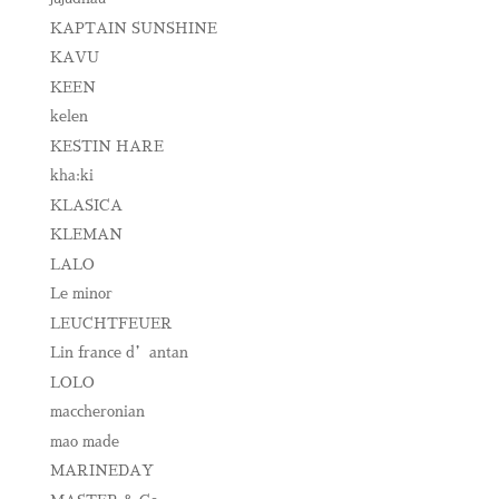
KAPTAIN SUNSHINE
KAVU
KEEN
kelen
KESTIN HARE
kha:ki
KLASICA
KLEMAN
LALO
Le minor
LEUCHTFEUER
Lin france d’antan
LOLO
maccheronian
mao made
MARINEDAY