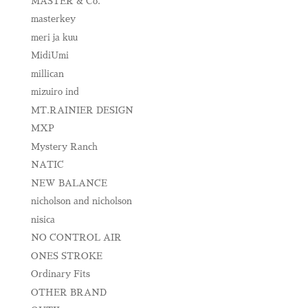
MASTER & Co.
masterkey
meri ja kuu
MidiUmi
millican
mizuiro ind
MT.RAINIER DESIGN
MXP
Mystery Ranch
NATIC
NEW BALANCE
nicholson and nicholson
nisica
NO CONTROL AIR
ONES STROKE
Ordinary Fits
OTHER BRAND