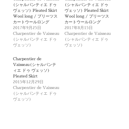
t
有
(シャルパンティエ ドゥ
(シャルパンティエ ドゥ
e
す
r
る
ヴェッソ) Pleated Skirt
ヴェッソ) Pleated Skirt
で
に
Wool long / プリーツス
Wool long / プリーツス
共
は
有
ク
カートウールロング
カートウールロング
(
リ
2017年9月25日
2017年8月15日
新
ッ
し
ク
Charpentier de Vaisseau
Charpentier de Vaisseau
い
し
(シャルパンティエ ドゥ
(シャルパンティエ ドゥ
ウ
て
ィ
く
ヴェッソ)
ヴェッソ)
ン
だ
ド
さ
ウ
い
で
(
Charpentier de
開
新
Vaisseau(シャルパンテ
き
し
ま
い
ィエ ドゥ ヴェッソ)
す
ウ
Pleated Skirt
)
ィ
ン
2015年12月29日
ド
Charpentier de Vaisseau
ウ
で
(シャルパンティエ ドゥ
開
ヴェッソ)
き
ま
す
)