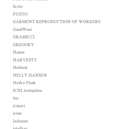
fs/ny
FUJITO
GARMENT REPRODUCTION OF WORKERS
GoodWear
GRAMICCI
GREGORY
Hanes
HARVESTY
Helinox
HELLY HANSEN
Hydro Flask
ICHI Antiquites
ina
ironari
irose
Jackman
jujudhau