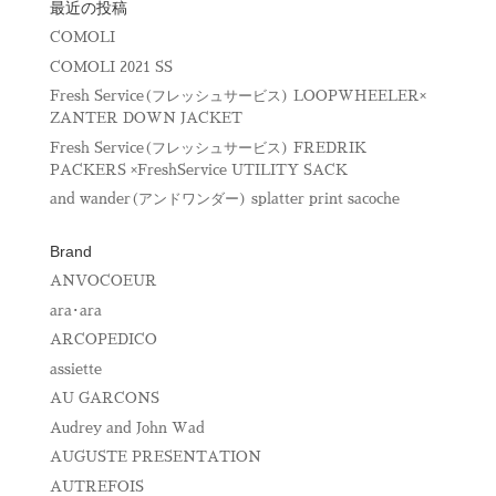
最近の投稿
COMOLI
COMOLI 2021 SS
Fresh Service(フレッシュサービス) LOOPWHEELER×
ZANTER DOWN JACKET
Fresh Service(フレッシュサービス) FREDRIK
PACKERS ×FreshService UTILITY SACK
and wander(アンドワンダー) splatter print sacoche
Brand
ANVOCOEUR
ara･ara
ARCOPEDICO
assiette
AU GARCONS
Audrey and John Wad
AUGUSTE PRESENTATION
AUTREFOIS