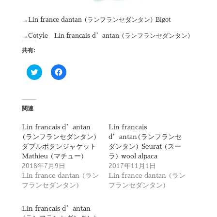
→Lin france dantan (ランフランセダンタン) Bigot
→Cotyle Lin francais d’antan (ランフランセダンタン)
共有:
ク
F
リ
a
ッ
c
ク
e
し
b
て
o
T
o
関連
w
k
i
で
t
共
Lin francais d’antan
Lin francais
t
有
(ランフランセダンタン)
d’antan(ランフランセ
e
す
r
る
ダブルボタンジャケット
ダンタン) Seurat (スー
で
に
Mathieu (マチュー)
ラ) wool alpaca
共
は
有
ク
2018年7月9日
2017年11月1日
(
リ
Lin france dantan (ラン
Lin france dantan (ラン
新
ッ
し
ク
フランセダンタン)
フランセダンタン)
い
し
ウ
て
ィ
く
Lin francais d’antan
ン
だ
ド
さ