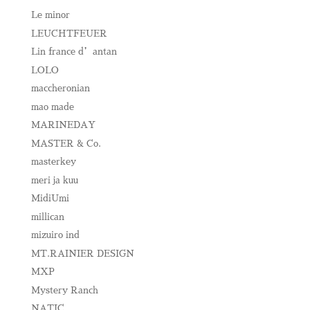
Le minor
LEUCHTFEUER
Lin france d’antan
LOLO
maccheronian
mao made
MARINEDAY
MASTER & Co.
masterkey
meri ja kuu
MidiUmi
millican
mizuiro ind
MT.RAINIER DESIGN
MXP
Mystery Ranch
NATIC