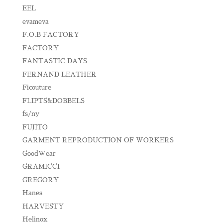
EEL
evameva
F.O.B FACTORY
FACTORY
FANTASTIC DAYS
FERNAND LEATHER
Ficouture
FLIPTS&DOBBELS
fs/ny
FUJITO
GARMENT REPRODUCTION OF WORKERS
GoodWear
GRAMICCI
GREGORY
Hanes
HARVESTY
Helinox