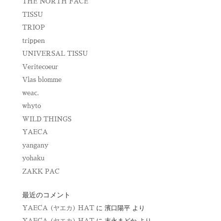
THE NORTH FACE
TISSU
TRIOP
trippen
UNIVERSAL TISSU
Veritecoeur
Vlas blomme
weac.
whyto
WILD THINGS
YAECA
yangany
yohaku
ZAKK PAC
最近のコメント
YAECA (ヤエカ) HAT
に
濱口陽平
より
YAECA (ヤエカ) HAT
に
末永まどか
より