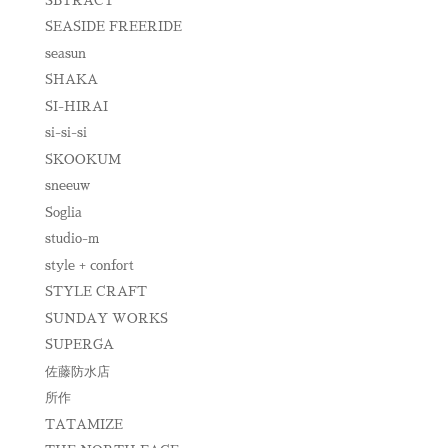
SBTRACT
SEASIDE FREERIDE
seasun
SHAKA
SI-HIRAI
si-si-si
SKOOKUM
sneeuw
Soglia
studio-m
style + confort
STYLE CRAFT
SUNDAY WORKS
SUPERGA
佐藤防水店
所作
TATAMIZE