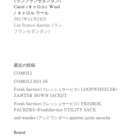
(ランフランセダンタン)
ウ
い
で
(
Carol (キャロル) Wool
開
新
/ キャロル ウール
き
し
ま
い
2017年11月24日
す
ウ
Lin france dantan (ラン
)
ィ
ン
フランセダンタン)
ド
ウ
で
開
き
ま
す
)
最近の投稿
COMOLI
COMOLI 2021 SS
Fresh Service(フレッシュサービス) LOOPWHEELER×
ZANTER DOWN JACKET
Fresh Service(フレッシュサービス) FREDRIK
PACKERS ×FreshService UTILITY SACK
and wander(アンドワンダー) splatter print sacoche
Brand