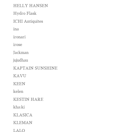
HELLY HANSEN
Hydro Flask
ICHI Antiquites
ina
ironari
irose
Jackman
jujudhau
KAPTAIN SUNSHINE
KAVU
KEEN
kelen
KESTIN HARE
kha:ki
KLASICA
KLEMAN
LALO