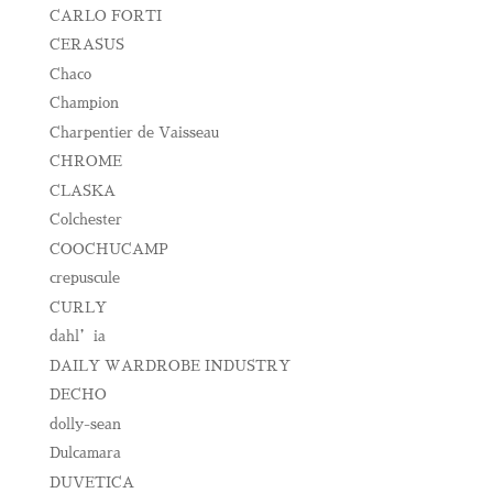
CARLO FORTI
CERASUS
Chaco
Champion
Charpentier de Vaisseau
CHROME
CLASKA
Colchester
COOCHUCAMP
crepuscule
CURLY
dahl’ia
DAILY WARDROBE INDUSTRY
DECHO
dolly-sean
Dulcamara
DUVETICA