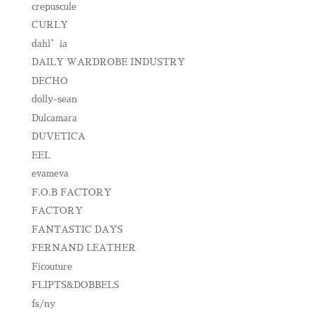
crepuscule
CURLY
dahl’ia
DAILY WARDROBE INDUSTRY
DECHO
dolly-sean
Dulcamara
DUVETICA
EEL
evameva
F.O.B FACTORY
FACTORY
FANTASTIC DAYS
FERNAND LEATHER
Ficouture
FLIPTS&DOBBELS
fs/ny