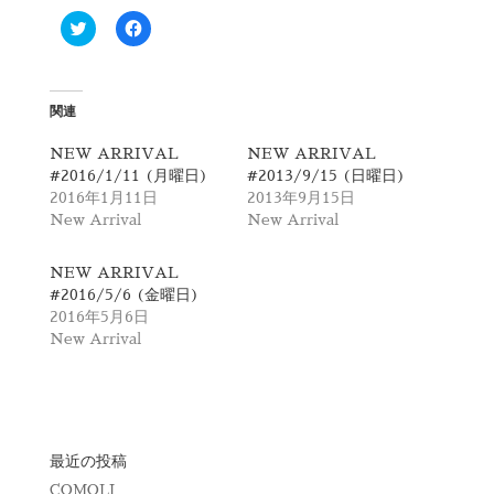
ク
F
リ
a
ッ
c
ク
e
し
b
て
o
T
o
関連
w
k
i
で
t
共
NEW ARRIVAL
NEW ARRIVAL
t
有
#2016/1/11 (月曜日)
#2013/9/15 (日曜日)
e
す
r
る
2016年1月11日
2013年9月15日
で
に
New Arrival
New Arrival
共
は
有
ク
(
リ
新
ッ
NEW ARRIVAL
し
ク
#2016/5/6 (金曜日)
い
し
ウ
て
2016年5月6日
ィ
く
New Arrival
ン
だ
ド
さ
ウ
い
で
(
開
新
き
し
ま
い
す
ウ
)
ィ
最近の投稿
ン
ド
COMOLI