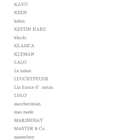
KAVU
KEEN
kelen
KESTIN HARE
kha:ki
KLASICA
KLEMAN
LALO
Le minor
LEUCHTFEUER
Lin france d’antan
LOLO
maccheronian
mao made
MARINEDAY
MASTER & Co.
masterkey