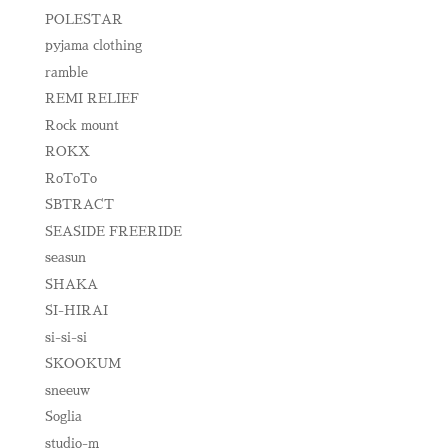
POLESTAR
pyjama clothing
ramble
REMI RELIEF
Rock mount
ROKX
RoToTo
SBTRACT
SEASIDE FREERIDE
seasun
SHAKA
SI-HIRAI
si-si-si
SKOOKUM
sneeuw
Soglia
studio-m