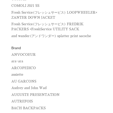
ウ
で
COMOLI 2021 SS
開
き
Fresh Service(フレッシュサービス) LOOPWHEELER×
ま
す
ZANTER DOWN JACKET
)
Fresh Service(フレッシュサービス) FREDRIK
PACKERS ×FreshService UTILITY SACK
and wander(アンドワンダー) splatter print sacoche
Brand
ANVOCOEUR
ara･ara
ARCOPEDICO
assiette
AU GARCONS
Audrey and John Wad
AUGUSTE PRESENTATION
AUTREFOIS
BACH BACKPACKS