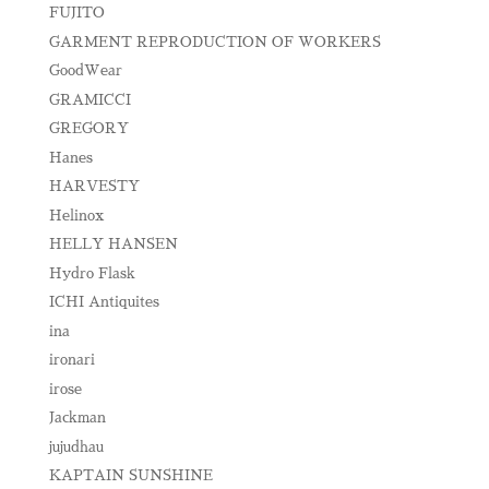
FUJITO
GARMENT REPRODUCTION OF WORKERS
GoodWear
GRAMICCI
GREGORY
Hanes
HARVESTY
Helinox
HELLY HANSEN
Hydro Flask
ICHI Antiquites
ina
ironari
irose
Jackman
jujudhau
KAPTAIN SUNSHINE