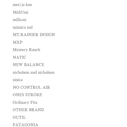
meri ja kuu
MidiUmi
millican
mizuiro ind
MT.RAINIER DESIGN
MXP
Mystery Ranch
NATIC
NEW BALANCE
nicholson and nicholson
nisica
NO CONTROL AIR
ONES STROKE
Ordinary Fits
OTHER BRAND
OUTIL
PATAGONIA