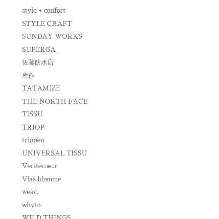
style + confort
STYLE CRAFT
SUNDAY WORKS
SUPERGA
佐藤防水店
所作
TATAMIZE
THE NORTH FACE
TISSU
TRIOP
trippen
UNIVERSAL TISSU
Veritecoeur
Vlas blomme
weac.
whyto
WILD THINGS