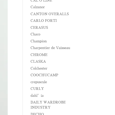
CAL O LINE
Calzanor
CANTON OVERALLS
CARLO FORTI
CERASUS
Chaco
Champion
Charpentier de Vaisseau
CHROME
CLASKA
Colchester
COOCHUCAMP
crepuscule
CURLY
dahl’ia
DAILY WARDROBE
INDUSTRY
DECHO