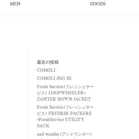
MEN
GOODS
最近の投稿
COMOLI
COMOLI 2021 SS
Fresh Service(フレッシュサー
ビス) LOOPWHEELER×
ZANTER DOWN JACKET
Fresh Service(フレッシュサー
ビス) FREDRIK PACKERS
×FreshService UTILITY
SACK
and wander(アンドワンダー)