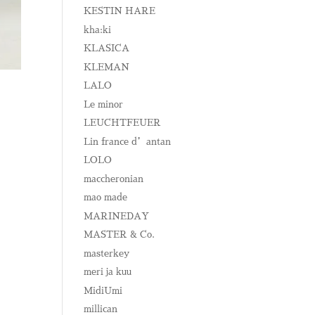
KESTIN HARE
kha:ki
KLASICA
KLEMAN
LALO
Le minor
LEUCHTFEUER
Lin france d’antan
LOLO
maccheronian
mao made
MARINEDAY
MASTER & Co.
masterkey
meri ja kuu
MidiUmi
millican