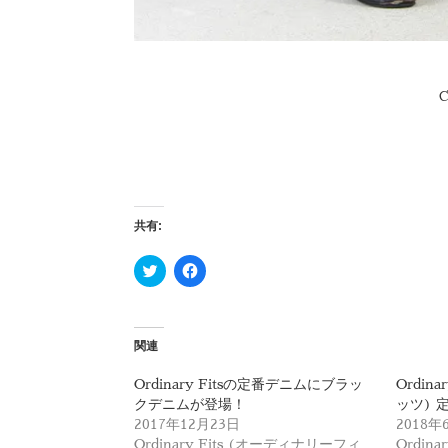
C
共有:
ク
F
リ
a
ッ
c
ク
e
し
b
て
o
T
o
関連
w
k
i
で
t
共
Ordinary Fitsの定番デニムにブラッ
Ordin
t
有
クデニムが登場！
ッツ) 
e
す
r
る
2017年12月23日
2018年
で
に
Ordinary Fits (オーディナリーフィ
Ordin