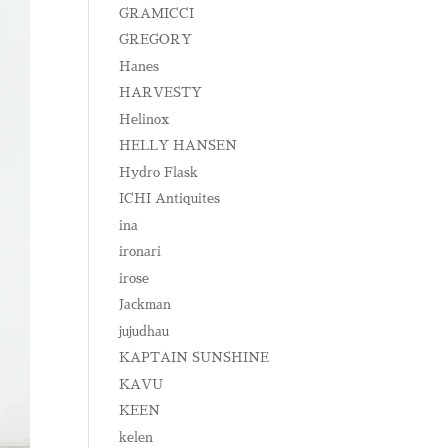
GRAMICCI
GREGORY
Hanes
HARVESTY
Helinox
HELLY HANSEN
Hydro Flask
ICHI Antiquites
ina
ironari
irose
Jackman
jujudhau
KAPTAIN SUNSHINE
KAVU
KEEN
kelen