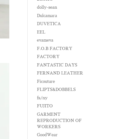
dolly-sean
Dulcamara
DUVETICA
EEL
evameva
F.O.B FACTORY
FACTORY
FANTASTIC DAYS
FERNAND LEATHER
Ficouture
FLIPTS&DOBBELS
fs/ny
FUJITO
GARMENT
REPRODUCTION OF
WORKERS
GoodWear