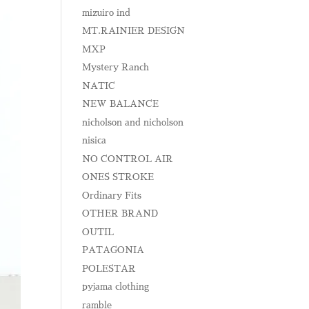
mizuiro ind
MT.RAINIER DESIGN
MXP
Mystery Ranch
NATIC
NEW BALANCE
nicholson and nicholson
nisica
NO CONTROL AIR
ONES STROKE
Ordinary Fits
OTHER BRAND
OUTIL
PATAGONIA
POLESTAR
pyjama clothing
ramble