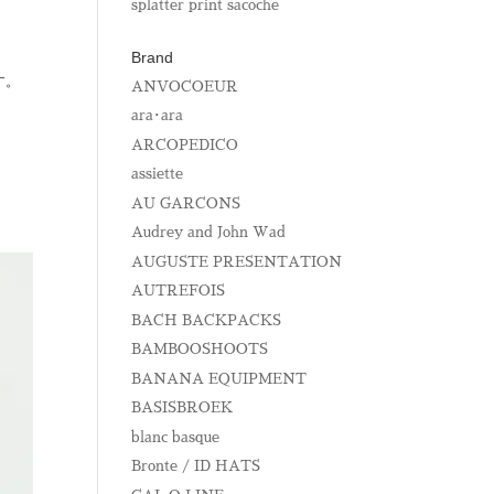
splatter print sacoche
Brand
す。
ANVOCOEUR
ara･ara
ARCOPEDICO
assiette
AU GARCONS
Audrey and John Wad
AUGUSTE PRESENTATION
AUTREFOIS
BACH BACKPACKS
BAMBOOSHOOTS
BANANA EQUIPMENT
BASISBROEK
blanc basque
Bronte / ID HATS