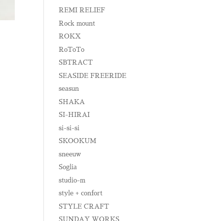
REMI RELIEF
Rock mount
ROKX
RoToTo
SBTRACT
SEASIDE FREERIDE
seasun
SHAKA
SI-HIRAI
si-si-si
SKOOKUM
sneeuw
Soglia
studio-m
style + confort
STYLE CRAFT
SUNDAY WORKS