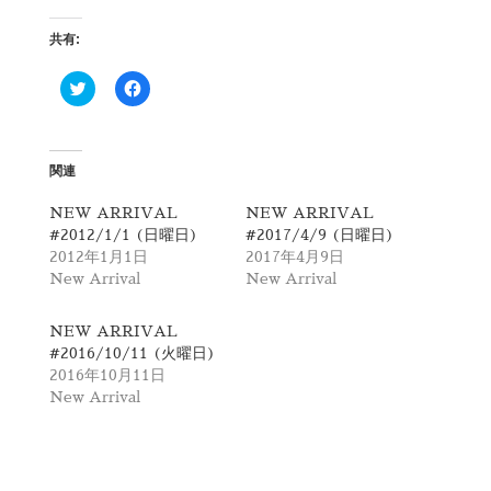
共有:
ク
F
リ
a
ッ
c
ク
e
し
b
て
o
T
o
関連
w
k
i
で
t
共
NEW ARRIVAL
NEW ARRIVAL
t
有
#2012/1/1 (日曜日)
#2017/4/9 (日曜日)
e
す
r
る
2012年1月1日
2017年4月9日
で
に
New Arrival
New Arrival
共
は
有
ク
(
リ
新
ッ
NEW ARRIVAL
し
ク
#2016/10/11 (火曜日)
い
し
ウ
て
2016年10月11日
ィ
く
New Arrival
ン
だ
ド
さ
ウ
い
で
(
開
新
き
し
ま
い