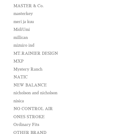
MASTER & Co.
masterkey
meri ja kuu
MidiUmi
millican
mizuiro ind
MT.RAINIER DESIGN
MXP
Mystery Ranch
NATIC
NEW BALANCE
nicholson and nicholson
nisica
NO CONTROL AIR
ONES STROKE
Ordinary Fits
OTHER BRAND