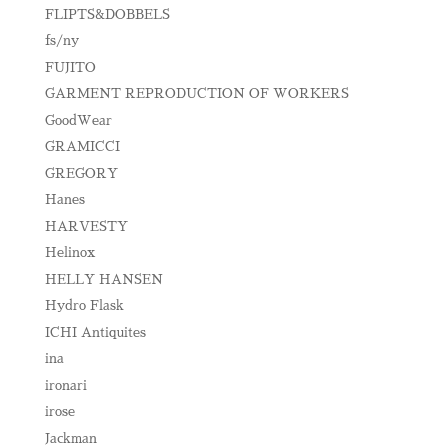
FLIPTS&DOBBELS
fs/ny
FUJITO
GARMENT REPRODUCTION OF WORKERS
GoodWear
GRAMICCI
GREGORY
Hanes
HARVESTY
Helinox
HELLY HANSEN
Hydro Flask
ICHI Antiquites
ina
ironari
irose
Jackman