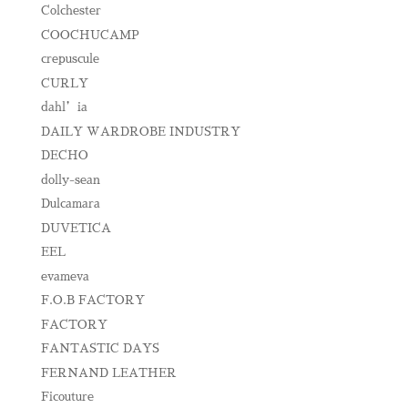
Colchester
COOCHUCAMP
crepuscule
CURLY
dahl’ia
DAILY WARDROBE INDUSTRY
DECHO
dolly-sean
Dulcamara
DUVETICA
EEL
evameva
F.O.B FACTORY
FACTORY
FANTASTIC DAYS
FERNAND LEATHER
Ficouture