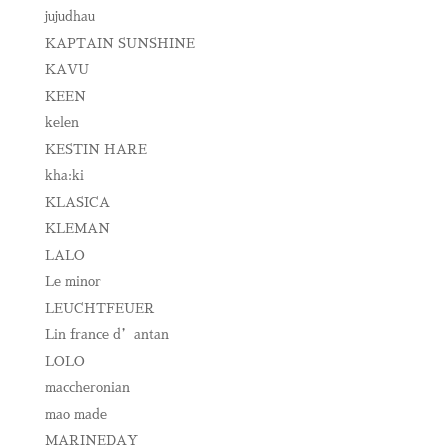
jujudhau
KAPTAIN SUNSHINE
KAVU
KEEN
kelen
KESTIN HARE
kha:ki
KLASICA
KLEMAN
LALO
Le minor
LEUCHTFEUER
Lin france d’antan
LOLO
maccheronian
mao made
MARINEDAY