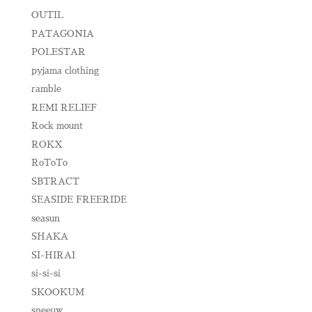
OUTIL
PATAGONIA
POLESTAR
pyjama clothing
ramble
REMI RELIEF
Rock mount
ROKX
RoToTo
SBTRACT
SEASIDE FREERIDE
seasun
SHAKA
SI-HIRAI
si-si-si
SKOOKUM
sneeuw