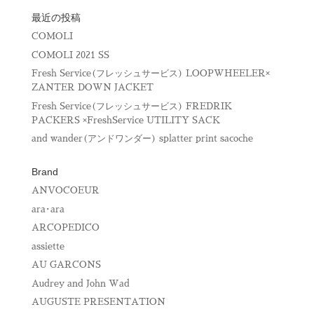
す
ウ
)
ィ
最近の投稿
ン
ド
COMOLI
ウ
で
COMOLI 2021 SS
開
き
Fresh Service(フレッシュサービス) LOOPWHEELER×
ま
す
ZANTER DOWN JACKET
)
Fresh Service(フレッシュサービス) FREDRIK
PACKERS ×FreshService UTILITY SACK
and wander(アンドワンダー) splatter print sacoche
Brand
ANVOCOEUR
ara･ara
ARCOPEDICO
assiette
AU GARCONS
Audrey and John Wad
AUGUSTE PRESENTATION