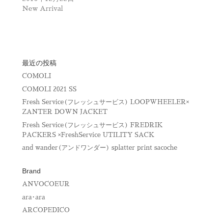
ィ
く
New Arrival
ン
だ
ド
さ
ウ
い
で
(
開
新
き
し
ま
い
す
ウ
)
ィ
最近の投稿
ン
ド
COMOLI
ウ
で
COMOLI 2021 SS
開
き
Fresh Service(フレッシュサービス) LOOPWHEELER×
ま
す
ZANTER DOWN JACKET
)
Fresh Service(フレッシュサービス) FREDRIK
PACKERS ×FreshService UTILITY SACK
and wander(アンドワンダー) splatter print sacoche
Brand
ANVOCOEUR
ara･ara
ARCOPEDICO