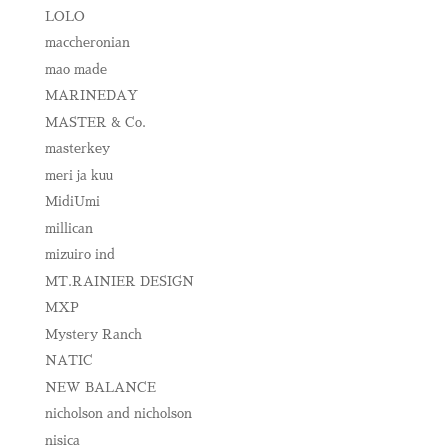
LOLO
maccheronian
mao made
MARINEDAY
MASTER & Co.
masterkey
meri ja kuu
MidiUmi
millican
mizuiro ind
MT.RAINIER DESIGN
MXP
Mystery Ranch
NATIC
NEW BALANCE
nicholson and nicholson
nisica