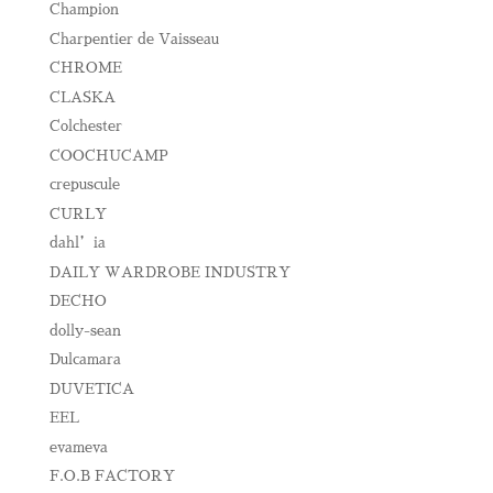
Champion
Charpentier de Vaisseau
CHROME
CLASKA
Colchester
COOCHUCAMP
crepuscule
CURLY
dahl’ia
DAILY WARDROBE INDUSTRY
DECHO
dolly-sean
Dulcamara
DUVETICA
EEL
evameva
F.O.B FACTORY