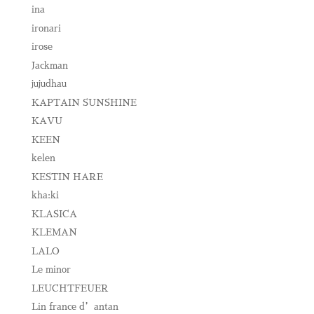
ina
ironari
irose
Jackman
jujudhau
KAPTAIN SUNSHINE
KAVU
KEEN
kelen
KESTIN HARE
kha:ki
KLASICA
KLEMAN
LALO
Le minor
LEUCHTFEUER
Lin france d’antan