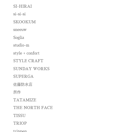
SI-HIRAI
si-si-si
SKOOKUM
sneeuw
Soglia
studio-m
style + confort
STYLE CRAFT
SUNDAY WORKS
SUPERGA
佐藤防水店
所作
TATAMIZE
THE NORTH FACE
TISSU
TRIOP
trippen