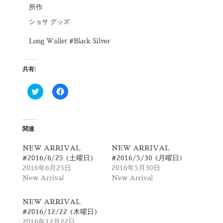
所作
ショサ グッズ
Long Wallet #Black Silver
共有:
ク
F
リ
a
ッ
c
ク
e
し
b
て
o
T
o
関連
w
k
i
で
t
共
NEW ARRIVAL
NEW ARRIVAL
t
有
#2016/6/25 (土曜日)
#2016/5/30 (月曜日)
e
す
r
る
2016年6月25日
2016年5月30日
で
に
New Arrival
New Arrival
共
は
有
ク
(
リ
新
ッ
NEW ARRIVAL
し
ク
#2016/12/22 (木曜日)
い
し
ウ
て
2016年12月22日