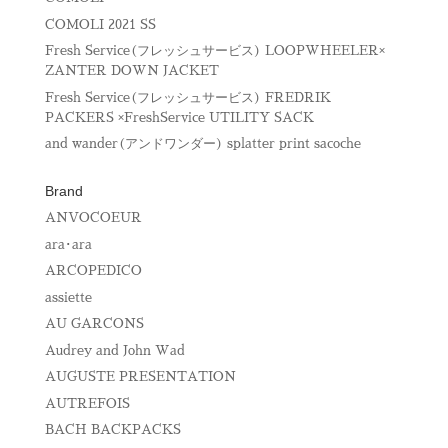
ウ
で
COMOLI 2021 SS
開
き
Fresh Service(フレッシュサービス) LOOPWHEELER×
ま
す
ZANTER DOWN JACKET
)
Fresh Service(フレッシュサービス) FREDRIK
PACKERS ×FreshService UTILITY SACK
and wander(アンドワンダー) splatter print sacoche
Brand
ANVOCOEUR
ara･ara
ARCOPEDICO
assiette
AU GARCONS
Audrey and John Wad
AUGUSTE PRESENTATION
AUTREFOIS
BACH BACKPACKS