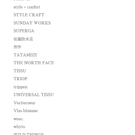
style + confort
STYLE CRAFT
SUNDAY WORKS
SUPERGA
佐藤防水店
所作
TATAMIZE
THE NORTH FACE
TISSU
TRIOP
trippen
UNIVERSAL TISSU
Veritecoeur
Vlas blomme
weac.
whyto
WILD THINGS