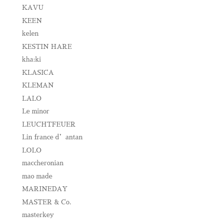
KAVU
KEEN
kelen
KESTIN HARE
kha:ki
KLASICA
KLEMAN
LALO
Le minor
LEUCHTFEUER
Lin france d’antan
LOLO
maccheronian
mao made
MARINEDAY
MASTER & Co.
masterkey