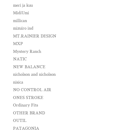
meri ja kuu
MidiUmi
millican
mizuiro ind
MT.RAINIER DESIGN
MXP
Mystery Ranch
NATIC
NEW BALANCE
nicholson and nicholson
nisica
NO CONTROL AIR
ONES STROKE
Ordinary Fits
OTHER BRAND
OUTIL
PATAGONIA