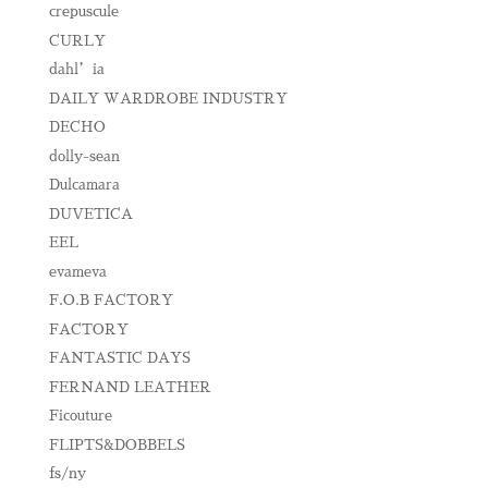
crepuscule
CURLY
dahl’ia
DAILY WARDROBE INDUSTRY
DECHO
dolly-sean
Dulcamara
DUVETICA
EEL
evameva
F.O.B FACTORY
FACTORY
FANTASTIC DAYS
FERNAND LEATHER
Ficouture
FLIPTS&DOBBELS
fs/ny