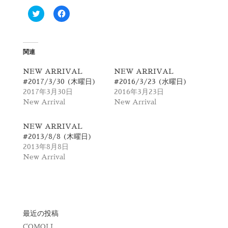
ク
F
リ
a
ッ
c
ク
e
し
b
て
o
T
o
関連
w
k
i
で
t
共
NEW ARRIVAL
NEW ARRIVAL
t
有
#2017/3/30 (木曜日)
#2016/3/23 (水曜日)
e
す
r
る
2017年3月30日
2016年3月23日
で
に
New Arrival
New Arrival
共
は
有
ク
(
リ
新
ッ
NEW ARRIVAL
し
ク
#2013/8/8 (木曜日)
い
し
ウ
て
2013年8月8日
ィ
く
New Arrival
ン
だ
ド
さ
ウ
い
で
(
開
新
き
し
ま
い
す
ウ
)
ィ
最近の投稿
ン
ド
COMOLI