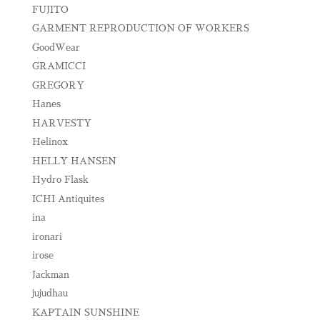
FUJITO
GARMENT REPRODUCTION OF WORKERS
GoodWear
GRAMICCI
GREGORY
Hanes
HARVESTY
Helinox
HELLY HANSEN
Hydro Flask
ICHI Antiquites
ina
ironari
irose
Jackman
jujudhau
KAPTAIN SUNSHINE