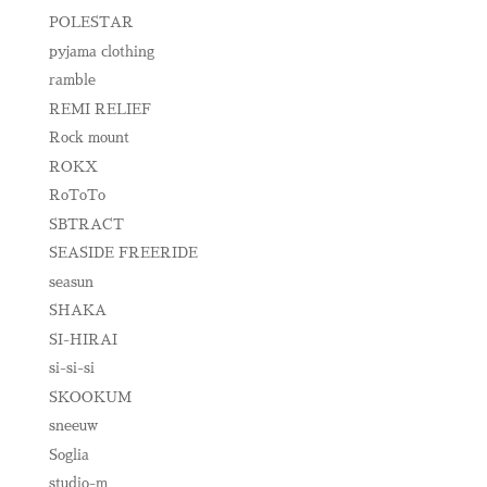
POLESTAR
pyjama clothing
ramble
REMI RELIEF
Rock mount
ROKX
RoToTo
SBTRACT
SEASIDE FREERIDE
seasun
SHAKA
SI-HIRAI
si-si-si
SKOOKUM
sneeuw
Soglia
studio-m