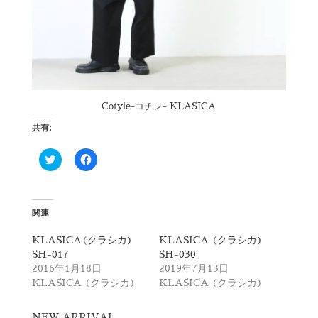
Cotyle-コチレ- KLASICA
共有:
ク
F
リ
a
ッ
c
ク
e
し
b
て
o
T
o
関連
w
k
i
で
t
共
KLASICA(クラシカ)
KLASICA (クラシカ)
t
有
SH-017
SH-030
e
す
r
る
2016年1月18日
2019年7月13日
で
に
KLASICA (クラシカ)
KLASICA (クラシカ)
共
は
有
ク
(
リ
新
ッ
NEW ARRIVAL