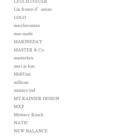
LEUCHTFEUER
Lin france d’antan
LOLO
maccheronian
mao made
MARINEDAY
MASTER & Co.
masterkey
meri ja kuu
MidiUmi
millican
mizuiro ind
MT.RAINIER DESIGN
MXP
Mystery Ranch
NATIC
NEW BALANCE