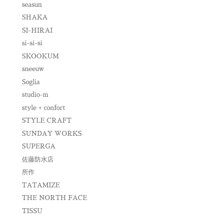
seasun
SHAKA
SI-HIRAI
si-si-si
SKOOKUM
sneeuw
Soglia
studio-m
style + confort
STYLE CRAFT
SUNDAY WORKS
SUPERGA
佐藤防水店
所作
TATAMIZE
THE NORTH FACE
TISSU