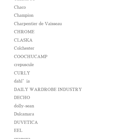
Chaco
Champion
Charpentier de Vaisseau
CHROME
CLASKA
Colchester
COOCHUCAMP
crepuscule
CURLY
dahl’ia
DAILY WARDROBE INDUSTRY
DECHO
dolly-sean
Dulcamara
DUVETICA
EEL
evameva