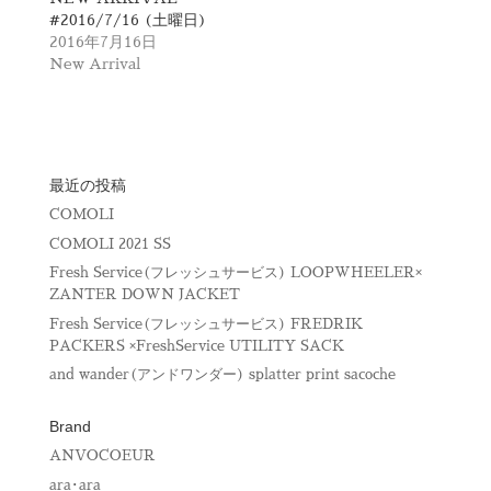
し
ク
#2016/7/16 (土曜日)
い
し
ウ
て
2016年7月16日
ィ
く
New Arrival
ン
だ
ド
さ
ウ
い
で
(
開
新
き
し
ま
い
す
ウ
)
ィ
最近の投稿
ン
ド
COMOLI
ウ
で
COMOLI 2021 SS
開
き
Fresh Service(フレッシュサービス) LOOPWHEELER×
ま
す
ZANTER DOWN JACKET
)
Fresh Service(フレッシュサービス) FREDRIK
PACKERS ×FreshService UTILITY SACK
and wander(アンドワンダー) splatter print sacoche
Brand
ANVOCOEUR
ara･ara