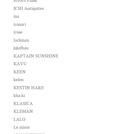
Hydro Flask
ICHI Antiquites
ina
ironari
irose
Jackman
jujudhau
KAPTAIN SUNSHINE
KAVU
KEEN
kelen
KESTIN HARE
kha:ki
KLASICA
KLEMAN
LALO
Le minor