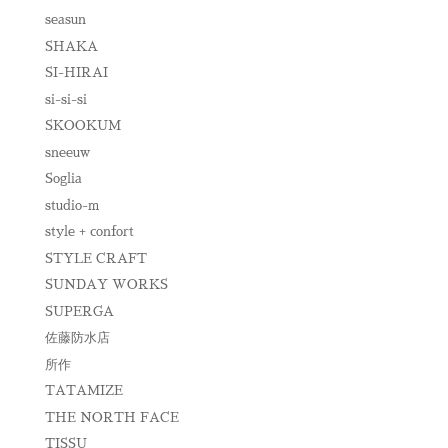
seasun
SHAKA
SI-HIRAI
si-si-si
SKOOKUM
sneeuw
Soglia
studio-m
style + confort
STYLE CRAFT
SUNDAY WORKS
SUPERGA
佐藤防水店
所作
TATAMIZE
THE NORTH FACE
TISSU