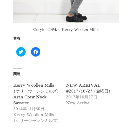
Cotyle-コチレ- Kerry Woolen Mills
共有:
ク
F
リ
a
ッ
c
ク
e
し
b
て
o
T
o
関連
w
k
i
で
t
共
Kerry Woollen Mills
NEW ARRIVAL
t
有
(ケリーウーレンミルズ)
#2017/10/27 (金曜日)
e
す
r
る
Aran Crew Neck
2017年10月27日
で
に
Sweater
New Arrival
共
は
有
ク
2014年11月30日
(
リ
Kerry Woollen Mills
新
ッ
し
ク
(ケリーウーレンミルズ)
い
し
ウ
て
ィ
く