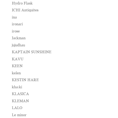
Hydro Flask
ICHI Antiquites
ina
ironari
irose
Jackman
jujudhau
KAPTAIN SUNSHINE
KAVU
KEEN
kelen
KESTIN HARE
kha:ki
KLASICA
KLEMAN
LALO
Le minor