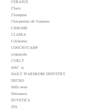
CERASUS
Chaco
Champion
Charpentier de Vaisseau
CHROME
CLASKA
Colchester
COOCHUCAMP
crepuscule
CURLY
dahl’ia
DAILY WARDROBE INDUSTRY
DECHO
dolly-sean
Dulcamara
DUVETICA
EEL