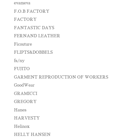
evameva
F.O.B FACTORY
FACTORY
FANTASTIC DAYS
FERNAND LEATHER
Ficouture
FLIPTS&DOBBELS
fs/ny
FUJITO
GARMENT REPRODUCTION OF WORKERS
GoodWear
GRAMICCI
GREGORY
Hanes
HARVESTY
Helinox
HELLY HANSEN