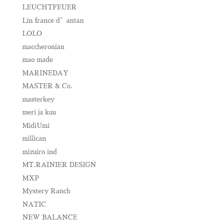
LEUCHTFEUER
Lin france d’antan
LOLO
maccheronian
mao made
MARINEDAY
MASTER & Co.
masterkey
meri ja kuu
MidiUmi
millican
mizuiro ind
MT.RAINIER DESIGN
MXP
Mystery Ranch
NATIC
NEW BALANCE