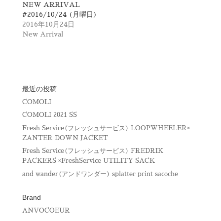
NEW ARRIVAL
ン
だ
ド
さ
#2016/10/24 (月曜日)
ウ
い
で
(
2016年10月24日
開
新
New Arrival
き
し
ま
い
す
ウ
)
ィ
ン
ド
ウ
で
開
最近の投稿
き
ま
COMOLI
す
)
COMOLI 2021 SS
Fresh Service(フレッシュサービス) LOOPWHEELER×
ZANTER DOWN JACKET
Fresh Service(フレッシュサービス) FREDRIK
PACKERS ×FreshService UTILITY SACK
and wander(アンドワンダー) splatter print sacoche
Brand
ANVOCOEUR