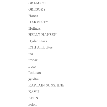
GRAMICCI
GREGORY
Hanes
HARVESTY
Helinox
HELLY HANSEN
Hydro Flask
ICHI Antiquites
ina
ironari
irose
Jackman
jujudhau
KAPTAIN SUNSHINE
KAVU
KEEN
kelen