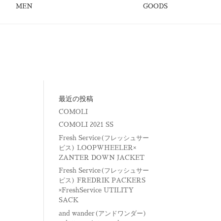
MEN
GOODS
最近の投稿
COMOLI
COMOLI 2021 SS
Fresh Service(フレッシュサー
ビス) LOOPWHEELER×
ZANTER DOWN JACKET
Fresh Service(フレッシュサー
ビス) FREDRIK PACKERS
×FreshService UTILITY
SACK
and wander(アンドワンダー)