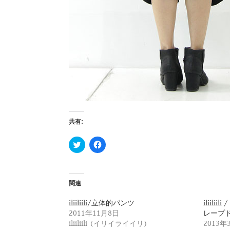
共有:
ク
F
リ
a
ッ
c
ク
e
し
b
て
o
T
o
関連
w
k
i
で
t
共
iliiliili/立体的パンツ
iliil
t
有
2011年11月8日
レープ
e
す
r
る
iliiliili (イリイライイリ)
2013年
で
に