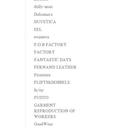
dolly-sean
Dulcamara
DUVETICA
EEL
evameva
F.O.B FACTORY
FACTORY
FANTASTIC DAYS
FERNAND LEATHER
Ficouture
FLIPTS&DOBBELS
fs/ny
FUJITO
GARMENT
REPRODUCTION OF
WORKERS
GoodWear