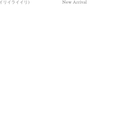
ili (イリイライイリ)
New Arrival