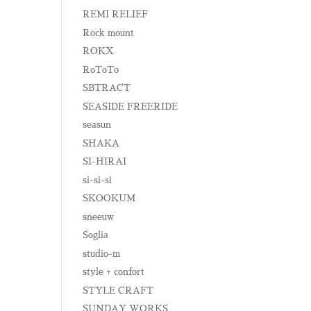
REMI RELIEF
Rock mount
ROKX
RoToTo
SBTRACT
SEASIDE FREERIDE
seasun
SHAKA
SI-HIRAI
si-si-si
SKOOKUM
sneeuw
Soglia
studio-m
style + confort
STYLE CRAFT
SUNDAY WORKS