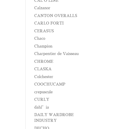
CAL O LINE
Calzanor
CANTON OVERALLS
CARLO FORTI
CERASUS
Chaco
Champion
Charpentier de Vaisseau
CHROME
CLASKA
Colchester
COOCHUCAMP
crepuscule
CURLY
dahl’ia
DAILY WARDROBE
INDUSTRY
DECHO