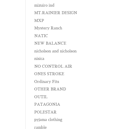
mizuiro ind
MT.RAINIER DESIGN
MXP
Mystery Ranch
NATIC
NEW BALANCE
nicholson and nicholson
nisica
NO CONTROL AIR
ONES STROKE
Ordinary Fits
OTHER BRAND
OUTIL
PATAGONIA
POLESTAR
pyjama clothing
ramble