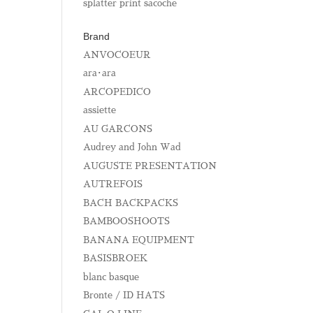
splatter print sacoche
Brand
ANVOCOEUR
ara･ara
ARCOPEDICO
assiette
AU GARCONS
Audrey and John Wad
AUGUSTE PRESENTATION
AUTREFOIS
BACH BACKPACKS
BAMBOOSHOOTS
BANANA EQUIPMENT
BASISBROEK
blanc basque
Bronte / ID HATS