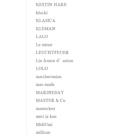
KESTIN HARE
kha:ki
KLASICA
KLEMAN
LALO
Le minor
LEUCHTFEUER
Lin france d’antan
LOLO
maccheronian
mao made
MARINEDAY
MASTER & Co.
masterkey
meri ja kuu
MidiUmi
millican