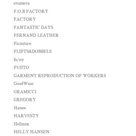
evameva
F.O.B FACTORY
FACTORY
FANTASTIC DAYS
FERNAND LEATHER
Ficouture
FLIPTS&DOBBELS
fs/ny
FUJITO
GARMENT REPRODUCTION OF WORKERS
GoodWear
GRAMICCI
GREGORY
Hanes
HARVESTY
Helinox
HELLY HANSEN