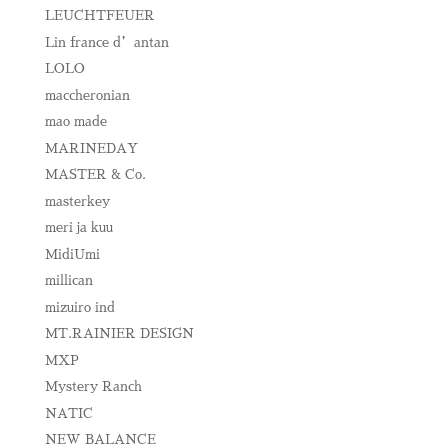
LEUCHTFEUER
Lin france d’antan
LOLO
maccheronian
mao made
MARINEDAY
MASTER & Co.
masterkey
meri ja kuu
MidiUmi
millican
mizuiro ind
MT.RAINIER DESIGN
MXP
Mystery Ranch
NATIC
NEW BALANCE