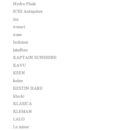
Hydro Flask
ICHI Antiquites
ina
ironari
irose
Jackman
jujudhau
KAPTAIN SUNSHINE
KAVU
KEEN
kelen
KESTIN HARE
kha:ki
KLASICA
KLEMAN
LALO
Le minor