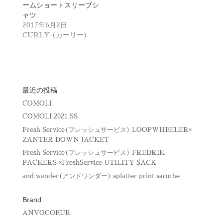
ームショートスリーブシ
ン
だ
ド
さ
ャツ
ウ
い
で
(
2017年6月2日
開
新
CURLY (カーリー)
き
し
ま
い
す
ウ
)
ィ
ン
ド
ウ
で
開
最近の投稿
き
ま
COMOLI
す
)
COMOLI 2021 SS
Fresh Service(フレッシュサービス) LOOPWHEELER×
ZANTER DOWN JACKET
Fresh Service(フレッシュサービス) FREDRIK
PACKERS ×FreshService UTILITY SACK
and wander(アンドワンダー) splatter print sacoche
Brand
ANVOCOEUR