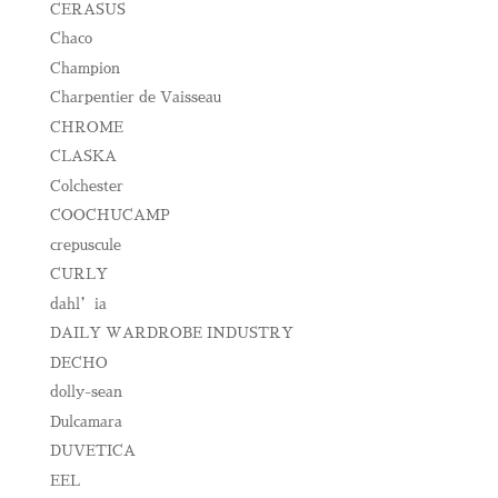
CERASUS
Chaco
Champion
Charpentier de Vaisseau
CHROME
CLASKA
Colchester
COOCHUCAMP
crepuscule
CURLY
dahl’ia
DAILY WARDROBE INDUSTRY
DECHO
dolly-sean
Dulcamara
DUVETICA
EEL