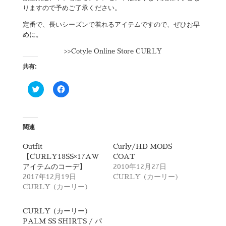
りますので予めご了承ください。
定番で、長いシーズンで着れるアイテムですので、ぜひお早
めに。
>>
Cotyle Online Store CURLY
共有:
ク
F
リ
a
ッ
c
ク
e
し
b
て
o
T
o
関連
w
k
i
で
t
共
Outfit
Curly/HD MODS
t
有
【CURLY18SS×17AW
COAT
e
す
r
る
アイテムのコーデ】
2010年12月27日
で
に
2017年12月19日
CURLY (カーリー)
共
は
有
ク
CURLY (カーリー)
(
リ
新
ッ
し
ク
CURLY (カーリー)
い
し
ウ
て
PALM SS SHIRTS / パ
ィ
く