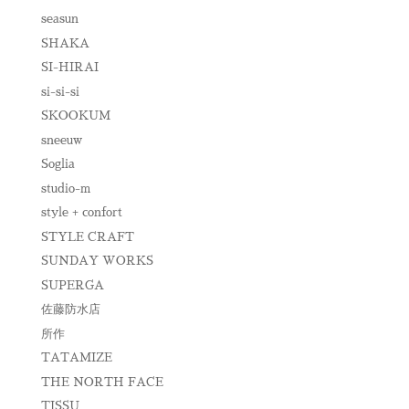
seasun
SHAKA
SI-HIRAI
si-si-si
SKOOKUM
sneeuw
Soglia
studio-m
style + confort
STYLE CRAFT
SUNDAY WORKS
SUPERGA
佐藤防水店
所作
TATAMIZE
THE NORTH FACE
TISSU