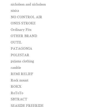
nicholson and nicholson
nisica
NO CONTROL AIR
ONES STROKE
Ordinary Fits
OTHER BRAND
OUTIL
PATAGONIA
POLESTAR
pyjama clothing
ramble
REMI RELIEF
Rock mount
ROKX
RoToTo
SBTRACT
SEASIDE FREERIDE