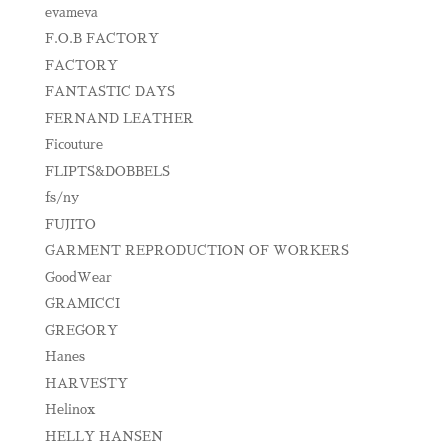
evameva
F.O.B FACTORY
FACTORY
FANTASTIC DAYS
FERNAND LEATHER
Ficouture
FLIPTS&DOBBELS
fs/ny
FUJITO
GARMENT REPRODUCTION OF WORKERS
GoodWear
GRAMICCI
GREGORY
Hanes
HARVESTY
Helinox
HELLY HANSEN