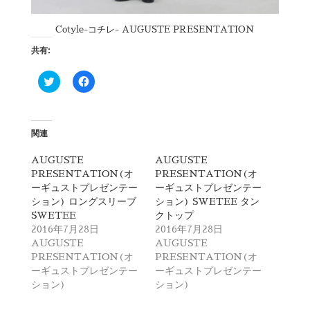
Cotyle-コチレ- AUGUSTE PRESENTATION
共有:
ク
F
リ
a
ッ
c
ク
e
し
b
て
o
T
o
関連
w
k
i
で
t
共
AUGUSTE
AUGUSTE
t
有
PRESENTATION(オ
PRESENTATION(オ
e
す
r
る
ーギュストプレゼンテー
ーギュストプレゼンテー
で
に
ション) ロングスリーブ
ション) SWETEE タン
共
は
有
ク
SWETEE
クトップ
(
リ
2016年7月28日
2016年7月28日
新
ッ
し
ク
AUGUSTE
AUGUSTE
い
し
PRESENTATION(オ
PRESENTATION(オ
ウ
て
ィ
く
ーギュストプレゼンテー
ーギュストプレゼンテー
ン
だ
ション)
ション)
ド
さ
ウ
い
で
(