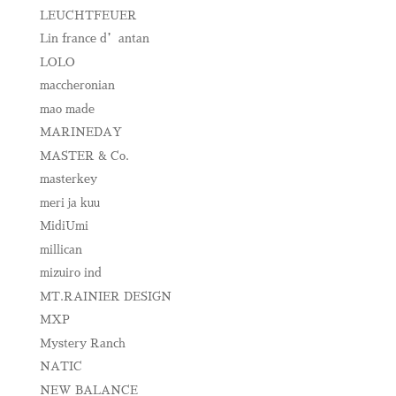
LEUCHTFEUER
Lin france d’antan
LOLO
maccheronian
mao made
MARINEDAY
MASTER & Co.
masterkey
meri ja kuu
MidiUmi
millican
mizuiro ind
MT.RAINIER DESIGN
MXP
Mystery Ranch
NATIC
NEW BALANCE