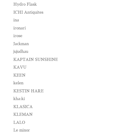
Hydro Flask
ICHI Antiquites
ina
ironari
irose
Jackman
jujudhau
KAPTAIN SUNSHINE
KAVU
KEEN
kelen
KESTIN HARE
kha:ki
KLASICA
KLEMAN
LALO
Le minor