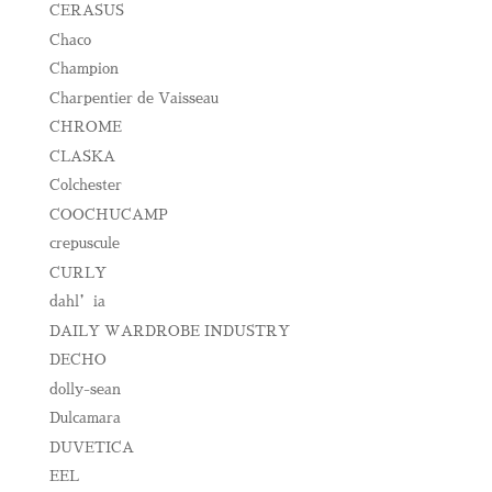
CERASUS
Chaco
Champion
Charpentier de Vaisseau
CHROME
CLASKA
Colchester
COOCHUCAMP
crepuscule
CURLY
dahl’ia
DAILY WARDROBE INDUSTRY
DECHO
dolly-sean
Dulcamara
DUVETICA
EEL