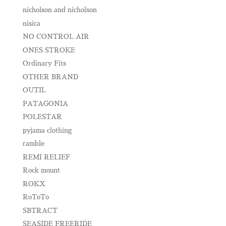
nicholson and nicholson
nisica
NO CONTROL AIR
ONES STROKE
Ordinary Fits
OTHER BRAND
OUTIL
PATAGONIA
POLESTAR
pyjama clothing
ramble
REMI RELIEF
Rock mount
ROKX
RoToTo
SBTRACT
SEASIDE FREERIDE