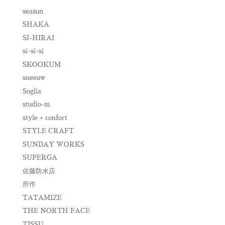
seasun
SHAKA
SI-HIRAI
si-si-si
SKOOKUM
sneeuw
Soglia
studio-m
style + confort
STYLE CRAFT
SUNDAY WORKS
SUPERGA
佐藤防水店
所作
TATAMIZE
THE NORTH FACE
TISSU